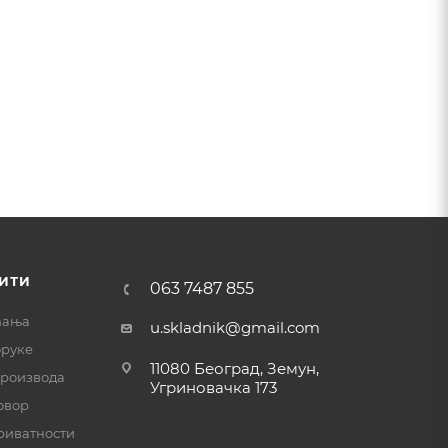
ИТИ
063 7487 855
ћања
u.skladnik@gmail.com
оруке
11080 Београд, Земун,
производа
Угриновачка 173
овор
риватности