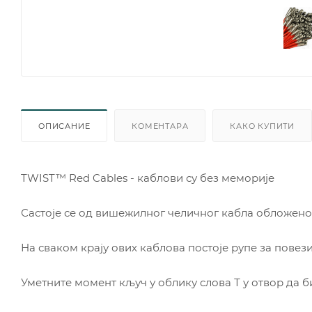
ОПИСАНИЕ
КОМЕНТАРА
КАКО КУПИТИ
TWIST™ Red Cables - каблови су без меморије
Састоје се од вишежилног челичног кабла обложен
На сваком крају ових каблова постоје рупе за пове
Уметните момент кључ у облику слова Т у отвор да б