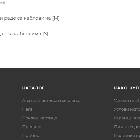
има
не и раде са кабловима [М]
раде са кабловима [S]
КАТАЛОГ
КАКО КУП
Алат за плетење и хеклање
Услови пла
Нега
Услови исп
Поклон картице
Гаранција 
Предиво
Питање одг
Прибор
Политика п