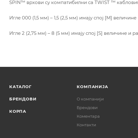
SPIN™ врхови су компатибилни са TWIST ™ каблов
Игле 000 (1,5 мм) – 1,5 (2,5 мм) имају спој [М] величи
Игле 2 (2,75 мм) – 8 (5 мм) имају спој [S] величине и 
КАТАЛОГ
КОМПАНИЈА
БРЕНДОВИ
О компанији
Брендови
КОРПА
Коментара
Контакти