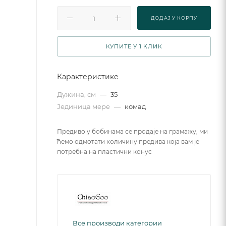
ДОДАJ У КОРПУ
КУПИТЕ У 1 КЛИК
Карактеристике
Дужина, см
—
35
Јединица мере
—
комад
Предиво у бобинама се продаје на грамажу, ми
ћемо одмотати количину предива која вам је
потребна на пластични конус
Все производи категории