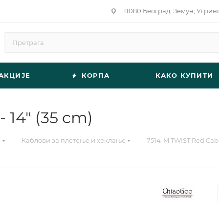
11080 Београд, Земун, Угрин
АКЦИЈЕ
КОРПА
КАКО КУПИТИ
 14" (35 cm)
—
—
е
Каблови за плетење и хеклање
7514-M TWIST Red Cable