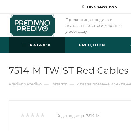
063 7487 855
Продавница предива и
алата за плетење и хеклање
у Београду
КАТАЛОГ
БРЕНДОВИ
7514-M TWIST Red Cables -
—
—
Predivno Predivo
Каталог
Алат за плетење и хеклањ
Код продавца:
7514-M