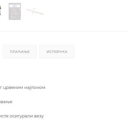
ПЛАЋАЊЕ
ИСПОРУКА
ог црвеним најлоном
зивање
исте осигурали везу