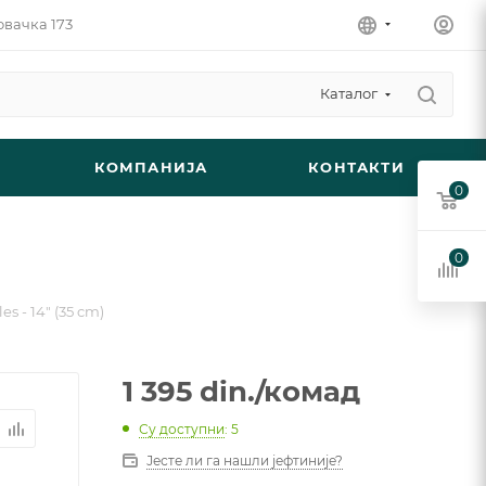
овачка 173
Каталог
КОМПАНИЈА
КОНТАКТИ
0
0
s - 14" (35 cm)
1 395
din.
/комад
Су доступни
: 5
Јесте ли га нашли јефтиније?