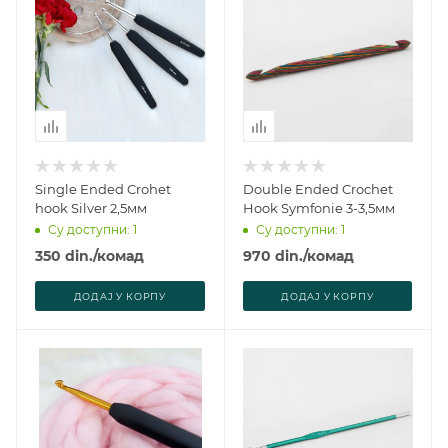
Single Ended Crohet
Double Ended Crochet
hook Silver 2,5мм
Hook Symfonie 3-3,5мм
Су доступни: 1
Су доступни: 1
350
din.
/комад
970
din.
/комад
ДОДАJ У КОРПУ
ДОДАJ У КОРПУ