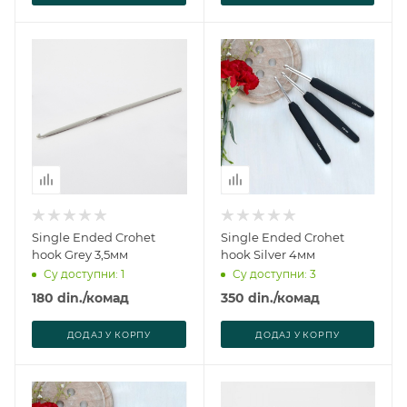
Single Ended Crohet
Single Ended Crohet
hook Grey 3,5мм
hook Silver 4мм
Су доступни: 1
Су доступни: 3
180
din.
/комад
350
din.
/комад
ДОДАJ У КОРПУ
ДОДАJ У КОРПУ