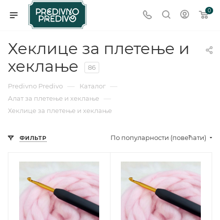
0
Хеклице за плетење и
хеклање
86
—
—
Predivno Predivo
Каталог
—
Алат за плетење и хеклање
Хеклице за плетење и хеклање
По популарности (повећати)
ФИЛЬТР