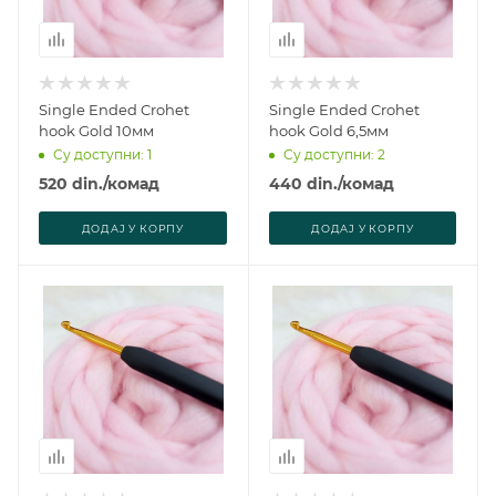
Single Ended Crohet
Single Ended Crohet
hook Gold 10мм
hook Gold 6,5мм
Су доступни: 1
Су доступни: 2
520
din.
/комад
440
din.
/комад
ДОДАJ У КОРПУ
ДОДАJ У КОРПУ