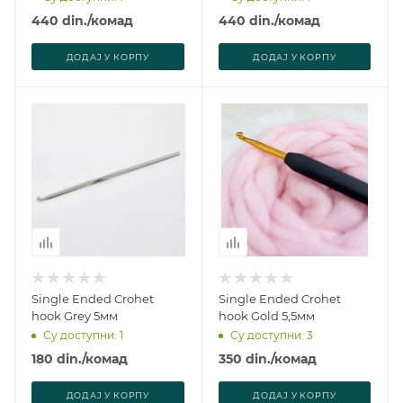
440
din.
/комад
440
din.
/комад
ДОДАJ У КОРПУ
ДОДАJ У КОРПУ
Single Ended Crohet
Single Ended Crohet
hook Grey 5мм
hook Gold 5,5мм
Су доступни: 1
Су доступни: 3
180
din.
/комад
350
din.
/комад
ДОДАJ У КОРПУ
ДОДАJ У КОРПУ