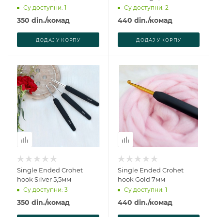
Су доступни: 1
Су доступни: 2
350
din.
/комад
440
din.
/комад
ДОДАJ У КОРПУ
ДОДАJ У КОРПУ
Single Ended Crohet
Single Ended Crohet
hook Silver 5,5мм
hook Gold 7мм
Су доступни: 3
Су доступни: 1
350
din.
/комад
440
din.
/комад