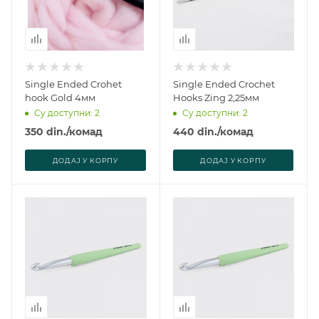
Single Ended Crohet
Single Ended Crochet
hook Gold 4мм
Hooks Zing 2,25мм
Су доступни: 2
Су доступни: 2
350
din.
/комад
440
din.
/комад
ДОДАJ У КОРПУ
ДОДАJ У КОРПУ