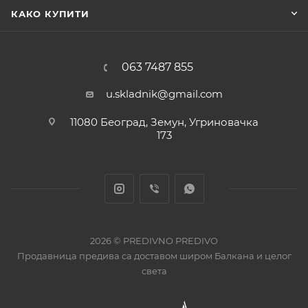
КАКО КУПИТИ
063 7487 855
u.skladnik@gmail.com
11080 Београд, Земун, Угриновачка
173
2026 © PREDIVNO PREDIVO
Продавница предива са доставом широм Балкана и целог
света