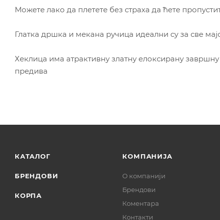
Можете лако да плетете без страха да ћете пропусти
Глатка дршка и мекана ручица идеални су за све мајс
Хеклица има атрактивну златну елоксирану завршну
предива
КАТАЛОГ
КОМПАНИЈА
БРЕНДОВИ
О компанији
Брендови
КОРПА
Коментара
Контакти