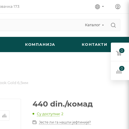
овачка 173
Каталог
КОМПАНИЈА
КОНТАКТИ
0
0
ook Gold 6,5мм
440
din.
/комад
Су доступни
: 2
Јесте ли га нашли јефтиније?