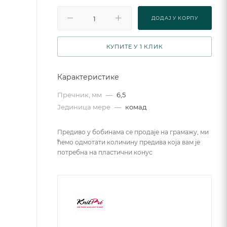
ДОДАJ У КОРПУ
КУПИТЕ У 1 КЛИК
Карактеристике
Пречник, мм
—
6,5
Јединица мере
—
комад
Предиво у бобинама се продаје на грамажу, ми
ћемо одмотати количину предива која вам је
потребна на пластични конус