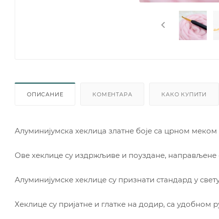
ОПИСАНИЕ
КОМЕНТАРА
КАКО КУПИТИ
Алуминијумска хеклица златне боје са црном меко
Ове хеклице су издржљиве и поуздане, направљене 
Алуминијумске хеклице су признати стандард у свет
Хеклице су пријатне и глатке на додир, са удобном р