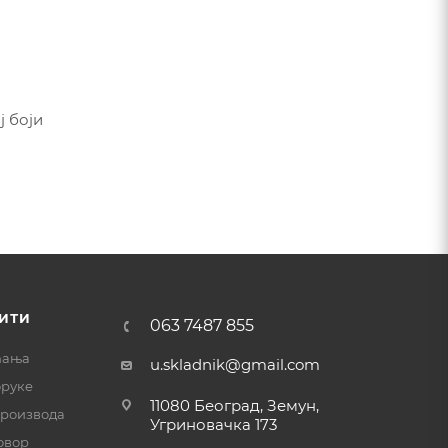
ј боји
ИТИ
063 7487 855
ћања
u.skladnik@gmail.com
оруке
11080 Београд, Земун,
производа
Угриновачка 173
овор