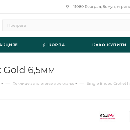
11080 Београд, Земун, Угрин
АКЦИЈЕ
КОРПА
КАКО КУПИТИ
 Gold 6,5мм
—
—
е
Хеклице за плетење и хеклање
Single Ended Crohet h