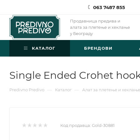
063 7487 855
Продавница предива и
алата за плетење и хеклање
у Београду
КАТАЛОГ
БРЕНДОВИ
Single Ended Crohet hook
—
—
Predivno Predivo
Каталог
Алат за плетење и хеклањ
Код продавца:
Gold-30881