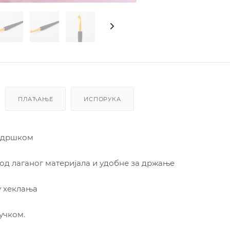
ПЛАЋАЊЕ
ИСПОРУКА
м дршком
од лаганог материјала и удобне за држање
у хеклања
учком.