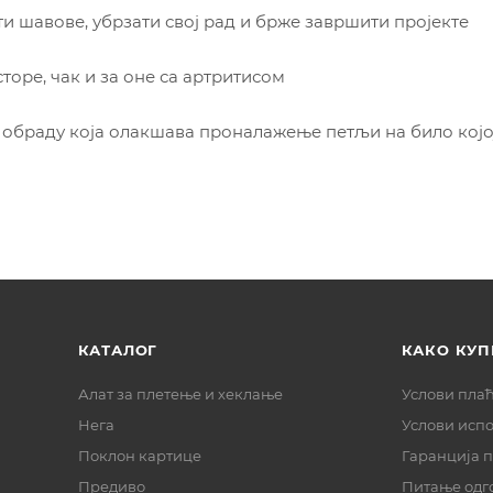
ти шавове, убрзати свој рад и брже завршити пројекте
торе, чак и за оне са артритисом
 обраду која олакшава проналажење петљи на било којо
КАТАЛОГ
КАКО КУП
Алат за плетење и хеклање
Услови пла
Нега
Услови исп
Поклон картице
Гаранција 
Предиво
Питање одг