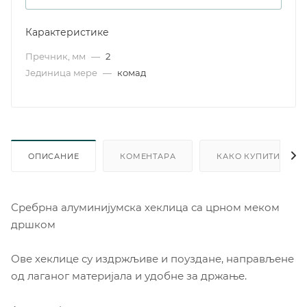
Карактеристике
Пречник, мм
—
2
Јединица мере
—
комад
ОПИСАНИЕ
КОМЕНТАРА
КАКО КУПИТИ
Сребрна алуминијумска хеклица са црном меком
дршком
Ове хеклице су издржљиве и поуздане, направљене
од лаганог материјала и удобне за држање.