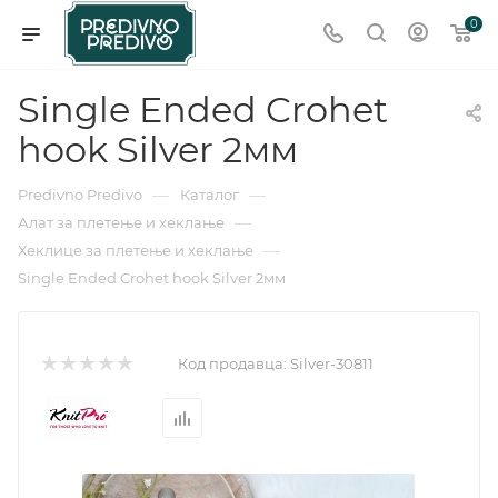
0
Single Ended Crohet
hook Silver 2мм
—
—
Predivno Predivo
Каталог
—
Алат за плетење и хеклање
—
Хеклице за плетење и хеклање
Single Ended Crohet hook Silver 2мм
Код продавца:
Silver-30811