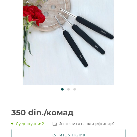
350
din.
/комад
Су доступни
: 2
Јесте ли га нашли јефтиније?
КУПИТЕ У 1 КЛИК