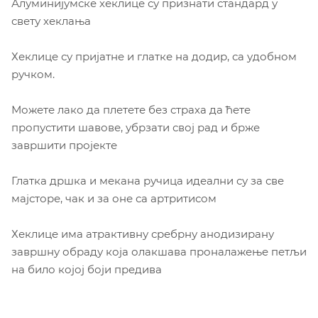
Алуминијумске хеклице су признати стандард у
свету хеклања
Хеклице су пријатне и глатке на додир, са удобном
ручком.
Можете лако да плетете без страха да ћете
пропустити шавове, убрзати свој рад и брже
завршити пројекте
Глатка дршка и мекана ручица идеални су за све
мајсторе, чак и за оне са артритисом
Хеклице има атрактивну сребрну анодизирану
завршну обраду која олакшава проналажење петљи
на било којој боји предива