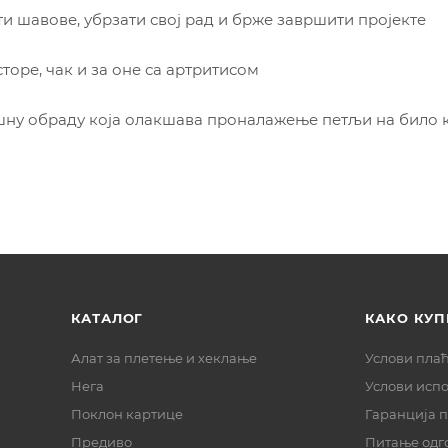
ти шавове, убрзати свој рад и брже завршити пројекте
торе, чак и за оне са артритисом
ну обраду која олакшава проналажење петљи на било ко
КАТАЛОГ
КАКО КУП
Алат за плетење и хеклање
Услови пла
Нега
Услови исп
Поклон картице
Гаранција 
Предиво
Питање одг