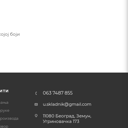
јој боји
ИТИ
063 7487 855
ћања
u.skladnik@gmail.com
оруке
11080 Београд, Земун,
производа
Угриновачка 173
овор