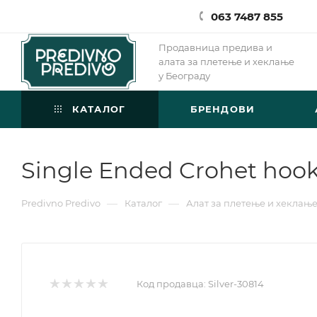
063 7487 855
Продавница предива и
алата за плетење и хеклање
у Београду
КАТАЛОГ
БРЕНДОВИ
Single Ended Crohet hook 
—
—
Predivno Predivo
Каталог
Алат за плетење и хеклањ
Код продавца:
Silver-30814