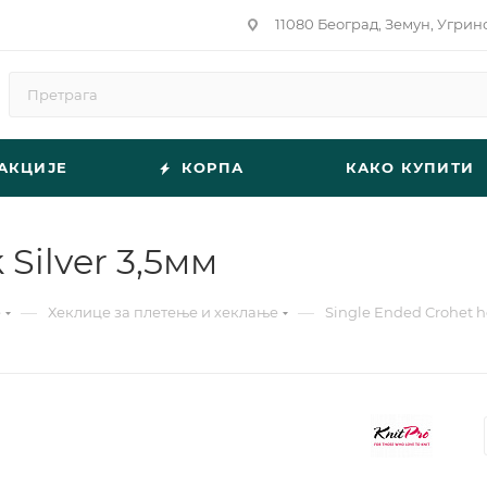
11080 Београд, Земун, Угрин
АКЦИЈЕ
КОРПА
КАКО КУПИТИ
Silver 3,5мм
—
—
е
Хеклице за плетење и хеклање
Single Ended Crohet h