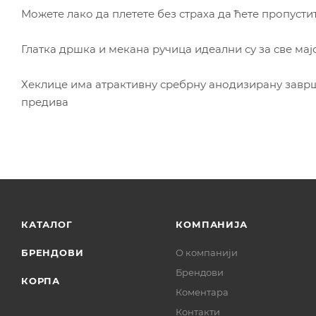
Можете лако да плетете без страха да ћете пропусти
Глатка дршка и мекана ручица идеални су за све мајс
Хеклице има атрактивну сребрну анодизирану заврш
предива
КАТАЛОГ
КОМПАНИЈА
БРЕНДОВИ
О компанији
Брендови
КОРПА
Коментара
Контакти