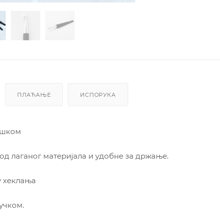
ПЛАЋАЊЕ
ИСПОРУКА
ршком
од лаганог материјала и удобне за држање.
у хеклања
учком.