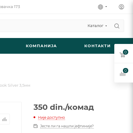
овачка 173
Каталог
КОМПАНИЈА
КОНТАКТИ
0
0
ook Silver 3,5мм
350
din.
/комад
Није доступно
Јесте ли га нашли јефтиније?