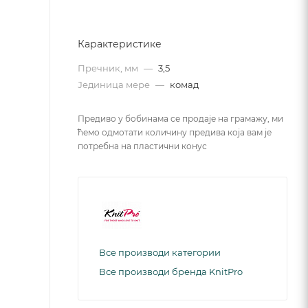
Карактеристике
Пречник, мм
—
3,5
Јединица мере
—
комад
Предиво у бобинама се продаје на грамажу, ми
ћемо одмотати количину предива која вам је
потребна на пластични конус
Все производи категории
Все производи бренда KnitPro