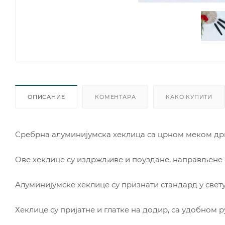
ОПИСАНИЕ
КОМЕНТАРА
КАКО КУПИТИ
Сребрна алуминијумска хеклица са црном меком д
Ове хеклице су издржљиве и поуздане, направљене 
Алуминијумске хеклице су признати стандард у свет
Хеклице су пријатне и глатке на додир, са удобном р