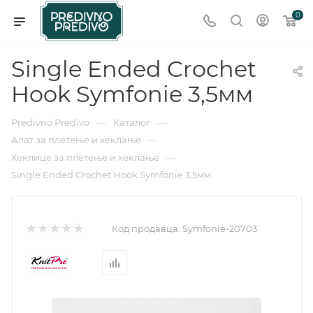
0
Single Ended Crochet
Hook Symfonie 3,5мм
—
—
Predivno Predivo
Каталог
—
Алат за плетење и хеклање
—
Хеклице за плетење и хеклање
Single Ended Crochet Hook Symfonie 3,5мм
Код продавца:
Symfonie-20703