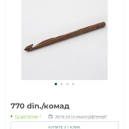
770
din.
/комад
Су доступни
: 1
Јесте ли га нашли јефтиније?
КУПИТЕ У 1 КЛИК