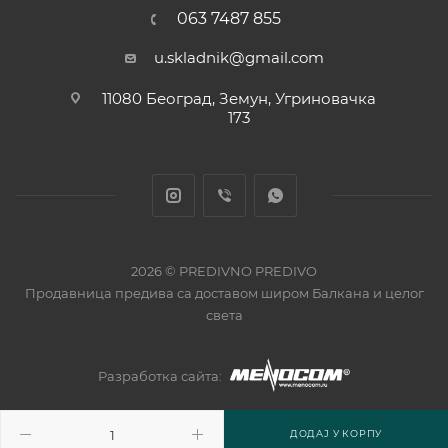
063 7487 855
u.skladnik@gmail.com
11080 Београд, Земун, Угриновачка
173
2026 © PREDIVNO PREDIVO
Продавница предива са доставом широм Балкана и целог
света
Разработка сайта:
ДОДАJ У КОРПУ