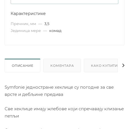
Карактеристике
Пречник, мм
—
3,5
Јединица мере
—
комад
ОПИСАНИЕ
КОМЕНТАРА
КАКО КУПИТИ
Symfonie једностране хеклице су погодне за све
врсте и дебљине предива
Све хеклице имају жлебове који спречавају клизање
петљи