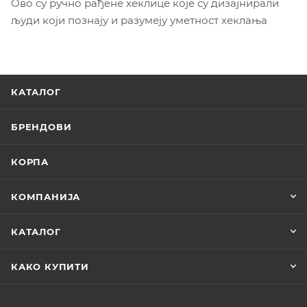
Ово су ручно рађене хеклице које су дизајнирали
људи који познају и разумеју уметност хеклања
КАТАЛОГ
БРЕНДОВИ
КОРПА
КОМПАНИЈА
КАТАЛОГ
КАКО КУПИТИ