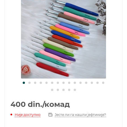
400
din.
/комад
Није доступно
Јесте ли га нашли јефтиније?