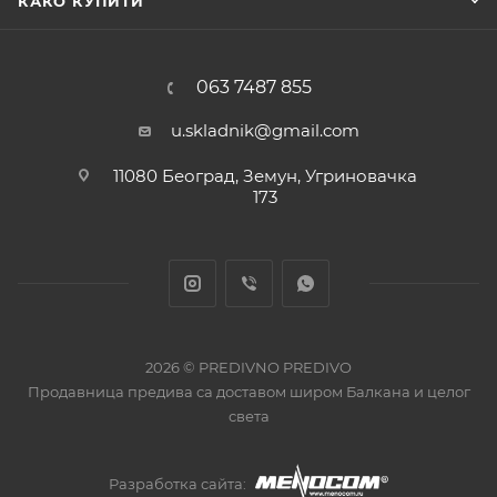
КАКО КУПИТИ
063 7487 855
u.skladnik@gmail.com
11080 Београд, Земун, Угриновачка
173
2026 © PREDIVNO PREDIVO
Продавница предива са доставом широм Балкана и целог
света
Разработка сайта: