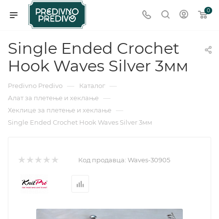
0
Single Ended Crochet
Hook Waves Silver 3мм
—
—
Predivno Predivo
Каталог
—
Алат за плетење и хеклање
—
Хеклице за плетење и хеклање
Single Ended Crochet Hook Waves Silver 3мм
Код продавца:
Waves-30905