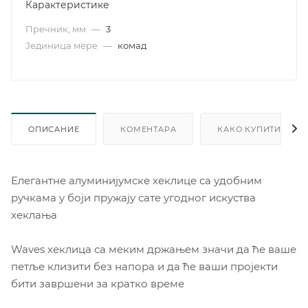
Карактеристике
Пречник, мм
—
3
Јединица мере
—
комад
ОПИСАНИЕ
КОМЕНТАРА
КАКО КУПИТИ
Елегантне алуминијумске хеклице са удобним
ручкама у боји пружају сате угодног искуства
хеклања
Waves хеклица са меким држањем значи да ће ваше
петље клизити без напора и да ће ваши пројекти
бити завршени за кратко време