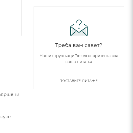
Треба вам савет?
Наши стручњаци ће одговорити на сва
ваша питања
ПОСТАВИТЕ ПИТАЊЕ
завршени
 куке