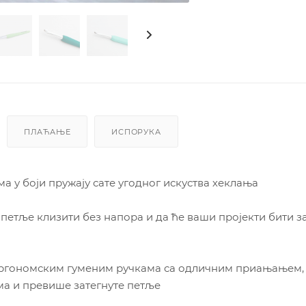
ПЛАЋАЊЕ
ИСПОРУКА
а у боји пружају сате угодног искуства хеклања
петље клизити без напора и да ће ваши пројекти бити 
 ергономским гуменим ручкама са одличним приањањем,
ама и превише затегнуте петље