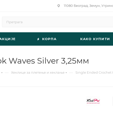
11080 Београд, Земун, Угрин
АКЦИЈЕ
КОРПА
КАКО КУПИТИ
k Waves Silver 3,25мм
—
—
е
Хеклице за плетење и хеклање
Single Ended Crochet 