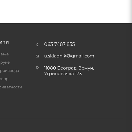
ИТИ
063 7487 855
ћања
u.skladnik@gmail.com
оруке
11080 Београд, Земун,
производа
Угриновачка 173
овор
риватности