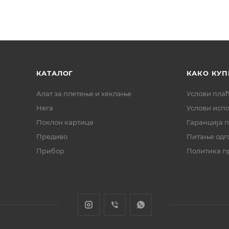
КАТАЛОГ
КАКО КУП
Алат за плетење и хеклање
Услови пла
Нега
Услови исп
Поклон картице
Гаранција 
Предиво
Питање одг
Прибор
Политика п