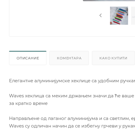
ОПИСАНИЕ
КОМЕНТАРА
КАКО КУПИТИ
Елегантне алуминијумске хеклице са удобним ручкам
Waves хеклица са меким држањем значи да ће ваше 
за кратко време
Направљене од лаганог алуминијума и са светлим,
Waves су одличан начин да се избегну грчеви у рук