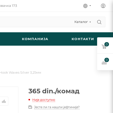
овачка 173
Каталог
КОМПАНИЈА
КОНТАКТИ
0
0
Hook Waves Silver 3,25мм
365
din.
/комад
Није доступно
Јесте ли га нашли јефтиније?