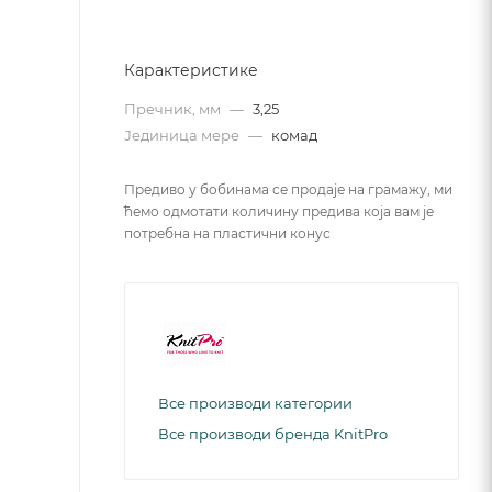
Карактеристике
Пречник, мм
—
3,25
Јединица мере
—
комад
Предиво у бобинама се продаје на грамажу, ми
ћемо одмотати количину предива која вам је
потребна на пластични конус
Все производи категории
Все производи бренда KnitPro