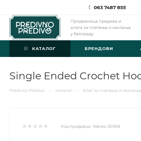
063 7487 855
Продавница предива и
алата за плетење и хеклање
у Београду
КАТАЛОГ
БРЕНДОВИ
Single Ended Crochet Hoo
—
—
Predivno Predivo
Каталог
Алат за плетење и хеклањ
Код продавца:
Waves-30906