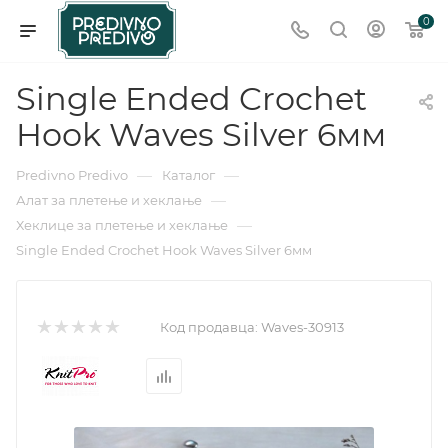
0
Single Ended Crochet
Hook Waves Silver 6мм
—
—
Predivno Predivo
Каталог
—
Алат за плетење и хеклање
—
Хеклице за плетење и хеклање
Single Ended Crochet Hook Waves Silver 6мм
Код продавца:
Waves-30913