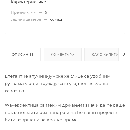
Карактеристике
Пречник, мм
—
6
Јединица мере
—
комад
ОПИСАНИЕ
КОМЕНТАРА
КАКО КУПИТИ
Елегантне алуминијумске хеклице са удобним
ручкама у боји пружају сате угодног искуства
хеклања
Waves хеклица са меким држањем значи да ће ваше
петље клизити без напора и да ће ваши пројекти
бити завршени за кратко време