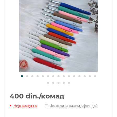
400
din.
/комад
Није доступно
Јесте ли га нашли јефтиније?