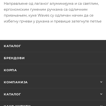
Направљене од лаганог алуминијума и са светлим,
ергономским гуменим ручкама са одличним
приањањем, куке Waves су одличан начин да се
избегну грчеви у рукама и превише затегнуте петље
КАТАЛОГ
БРЕНДОВИ
КОРПА
КОМПАНИЈА
КАТАЛОГ