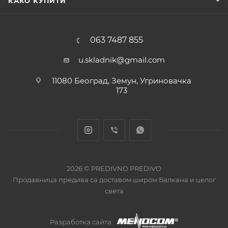
КАКО КУПИТИ
063 7487 855
u.skladnik@gmail.com
11080 Београд, Земун, Угриновачка
173
2026 © PREDIVNO PREDIVO
Продавница предива са доставом широм Балкана и целог
света
Разработка сайта: