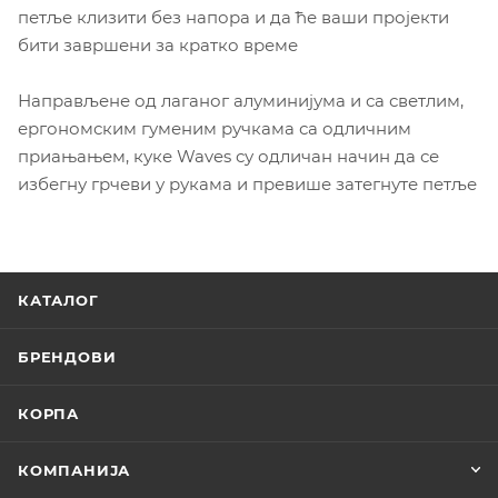
петље клизити без напора и да ће ваши пројекти
бити завршени за кратко време
Направљене од лаганог алуминијума и са светлим,
ергономским гуменим ручкама са одличним
приањањем, куке Waves су одличан начин да се
избегну грчеви у рукама и превише затегнуте петље
КАТАЛОГ
БРЕНДОВИ
КОРПА
КОМПАНИЈА