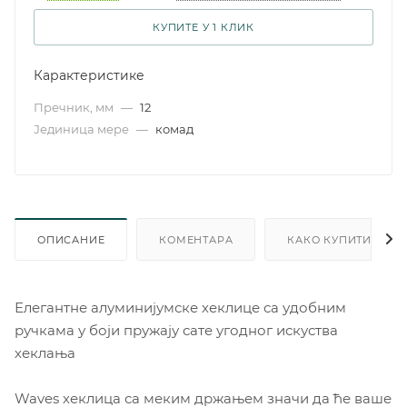
КУПИТЕ У 1 КЛИК
Карактеристике
Пречник, мм
—
12
Јединица мере
—
комад
ОПИСАНИЕ
КОМЕНТАРА
КАКО КУПИТИ
Елегантне алуминијумске хеклице са удобним
ручкама у боји пружају сате угодног искуства
хеклања
Waves хеклица са меким држањем значи да ће ваше