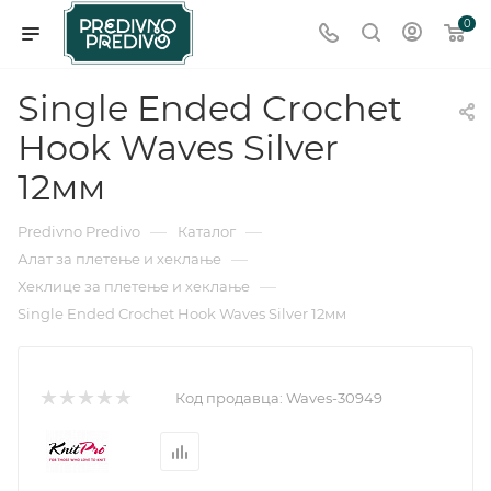
0
Single Ended Crochet
Hook Waves Silver
12мм
—
—
Predivno Predivo
Каталог
—
Алат за плетење и хеклање
—
Хеклице за плетење и хеклање
Single Ended Crochet Hook Waves Silver 12мм
Код продавца:
Waves-30949