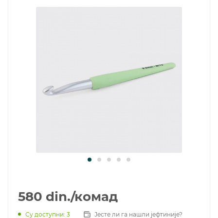
580
din.
/комад
Су доступни
: 3
Јесте ли га нашли јефтиније?