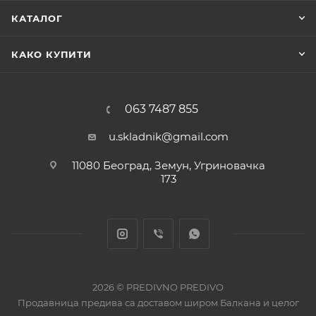
КАТАЛОГ
КАКО КУПИТИ
063 7487 855
u.skladnik@gmail.com
11080 Београд, Земун, Угриновачка
173
2026 © PREDIVNO PREDIVO
Продавница предива са доставом широм Балкана и целог