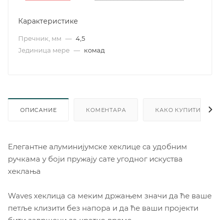
Карактеристике
Пречник, мм
—
4,5
Јединица мере
—
комад
ОПИСАНИЕ
КОМЕНТАРА
КАКО КУПИТИ
Елегантне алуминијумске хеклице са удобним
ручкама у боји пружају сате угодног искуства
хеклања
Waves хеклица са меким држањем значи да ће ваше
петље клизити без напора и да ће ваши пројекти