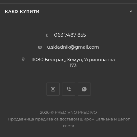
КАКО КУПИТИ
063 7487 855
u.skladnik@gmail.com
11080 Београд, Земун, Угриновачка
173
2026 © PREDIVNO PREDIVO
Продавница предива са доставом широм Балкана и целог
света