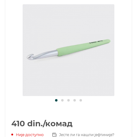
410
din.
/комад
Није доступно
Јесте ли га нашли јефтиније?