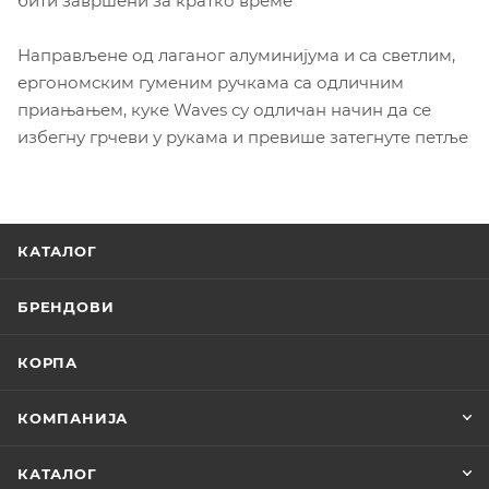
бити завршени за кратко време
Направљене од лаганог алуминијума и са светлим,
ергономским гуменим ручкама са одличним
приањањем, куке Waves су одличан начин да се
избегну грчеви у рукама и превише затегнуте петље
КАТАЛОГ
БРЕНДОВИ
КОРПА
КОМПАНИЈА
КАТАЛОГ