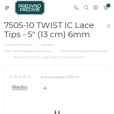
0
7505-10 TWIST IC Lace
Tips - 5" (13 cm) 6mm
—
—
Predivno Predivo
Каталог
—
Алат за плетење и хеклање
Игле за плетење и хеклање
—
7505-10 TWIST IC Lace Tips - 5" (13 cm) 6mm
Код продавца:
7505-10