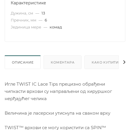
Карактеристике
Дужина, см
—
13
Пречник, мм
—
6
Јединица мере
—
комад
ОПИСАНИЕ
КОМЕНТАРА
КАКО КУПИТИ
Игле TWIST IC Lace Tips прецизно обрађени
чипкасти врхови су направљени од хируршког
нерђајућег челика
Величина је ласерски утиснута на сваком врху
TWIST™ врхови се могу користити са SPIN™