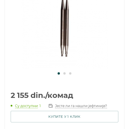
2 155
din.
/комад
Су доступни
: 1
Јесте ли га нашли јефтиније?
КУПИТЕ У 1 КЛИК