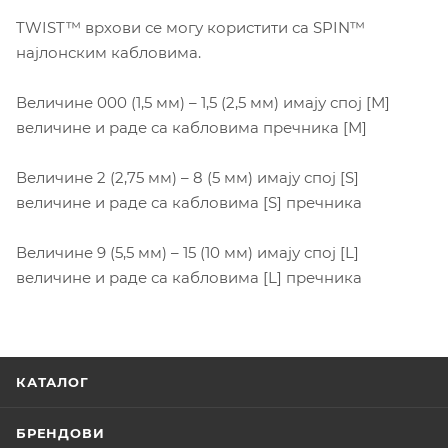
TWIST™ врхови се могу користити са SPIN™
најлонским кабловима.
Величине 000 (1,5 мм) – 1,5 (2,5 мм) имају спој [М]
величине и раде са кабловима пречника [М]
Величине 2 (2,75 мм) – 8 (5 мм) имају спој [S]
величине и раде са кабловима [S] пречника
Величине 9 (5,5 мм) – 15 (10 мм) имају спој [L]
величине и раде са кабловима [L] пречника
КАТАЛОГ
БРЕНДОВИ