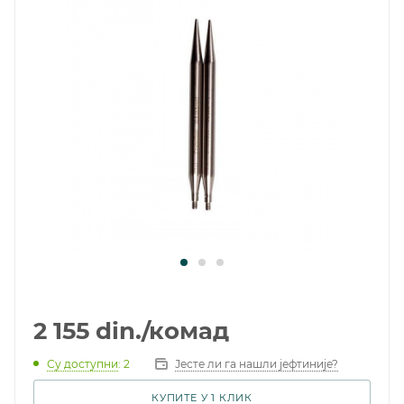
2 155
din.
/комад
Су доступни
: 2
Јесте ли га нашли јефтиније?
КУПИТЕ У 1 КЛИК