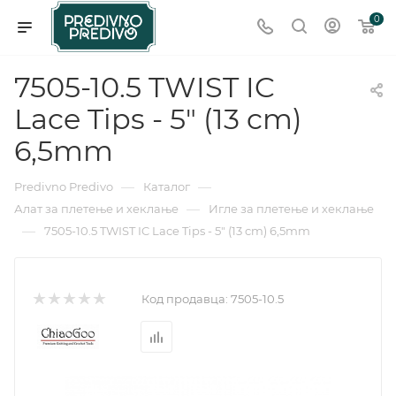
0
7505-10.5 TWIST IC
Lace Tips - 5" (13 cm)
6,5mm
—
—
Predivno Predivo
Каталог
—
Алат за плетење и хеклање
Игле за плетење и хеклање
—
7505-10.5 TWIST IC Lace Tips - 5" (13 cm) 6,5mm
Код продавца:
7505-10.5