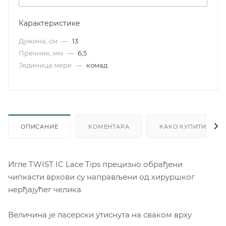
Карактеристике
Дужина, см
—
13
Пречник, мм
—
6,5
Јединица мере
—
комад
ОПИСАНИЕ
КОМЕНТАРА
КАКО КУПИТИ
Игле TWIST IC Lace Tips прецизно обрађени
чипкасти врхови су направљени од хируршког
нерђајућег челика
Величина је ласерски утиснута на сваком врху