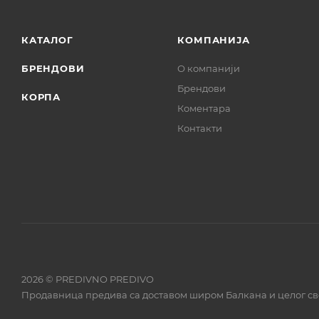
КАТАЛОГ
КОМПАНИЈА
БРЕНДОВИ
О компанији
Брендови
КОРПА
Коментара
Контакти
2026 © PREDIVNO PREDIVO
Продавница предива са доставом широм Балкана и целог св