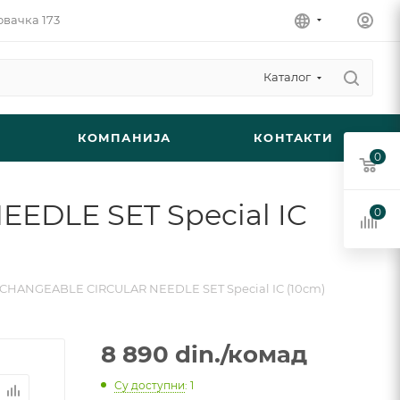
овачка 173
Каталог
КОМПАНИЈА
КОНТАКТИ
0
DLE SET Special IC
0
CHANGEABLE CIRCULAR NEEDLE SET Special IC (10cm)
8 890
din.
/комад
Су доступни
: 1