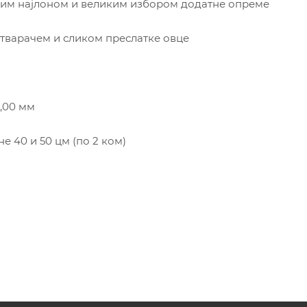
рним најлоном и великим избором додатне опреме
затварачем и сликом преслатке овце
6,00 мм
е 40 и 50 цм (по 2 ком)