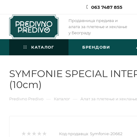
063 7487 855
Продавница предива и
алата за плетење и хеклање
у Београду
КАТАЛОГ
БРЕНДОВИ
SYMFONIE SPECIAL INTE
(10cm)
—
—
Predivno Predivo
Каталог
Алат за плетење и хеклањ
Код продавца:
Symfonie-20662