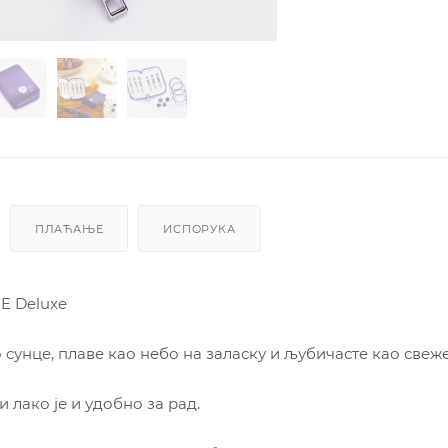
ПЛАЋАЊЕ
ИСПОРУКА
E Deluxe
 сунце, плаве као небо на заласку и љубичасте као свеж
 лако је и удобно за рад.