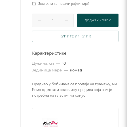
Јесте ли га нашли јефтиније?
ДОДАJ У КОРПУ
КУПИТЕ У 1 КЛИК
Карактеристике
Дужина, см
—
10
Јединица мере
—
комад
Предиво у бобинама се продаје на грамажу, ми
ћемо одмотати количину предива која вам је
потребна на пластични конус