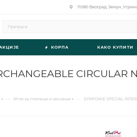
11080 Београд, Земун, Угрин
АКЦИЈЕ
КОРПА
КАКО КУПИТИ
RCHANGEABLE CIRCULAR NEE
—
—
е
Игле за плетење и хеклање
SYMFONIE SPECIAL INTER