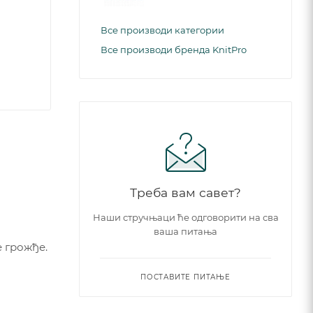
Все производи категории
Все производи бренда KnitPro
Треба вам савет?
Наши стручњаци ће одговорити на сва
ваша питања
е грожђе.
ПОСТАВИТЕ ПИТАЊЕ