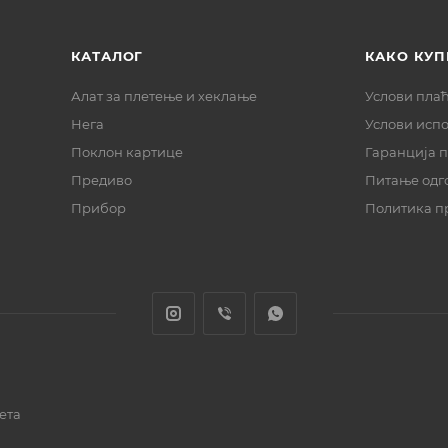
КАТАЛОГ
КАКО КУП
Алат за плетење и хеклање
Услови пла
Нега
Услови исп
Поклон картице
Гаранција 
Предиво
Питање одг
Прибор
Политика п
ета