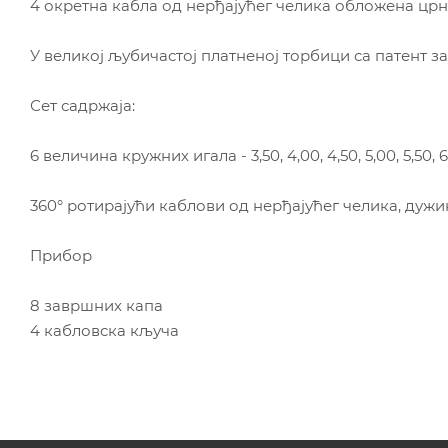
4 окретна кабла од нерђајућег челика обложена ц
У великој љубичастој платненој торбици са патент 
Сет садржаја:
6 величина кружних игала - 3,50, 4,00, 4,50, 5,00, 5,50, 
360° ротирајући каблови од нерђајућег челика, дужин
Прибор
8 завршних капа
4 кабловска кључа