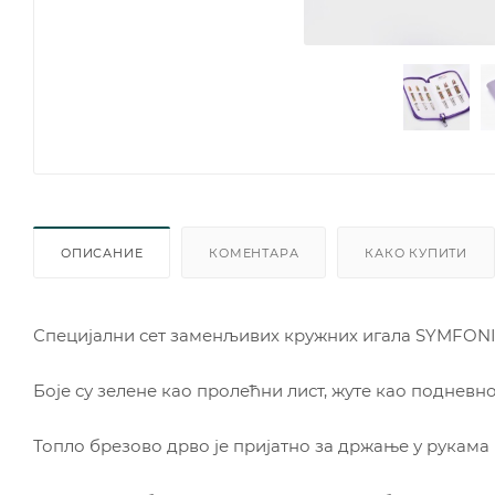
ОПИСАНИЕ
КОМЕНТАРА
КАКО КУПИТИ
Специјални сет заменљивих кружних игала SYMFONI
Боје су зелене као пролећни лист, жуте као подневно
Топло брезово дрво је пријатно за држање у рукама и