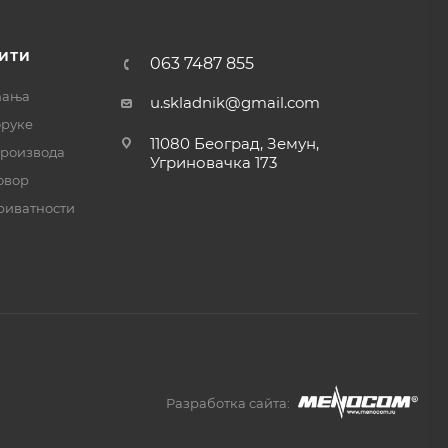
ИТИ
063 7487 855
ћања
u.skladnik@gmail.com
оруке
11080 Београд, Земун,
производа
Угриновачка 173
овор
риватности
Разработка сайта: