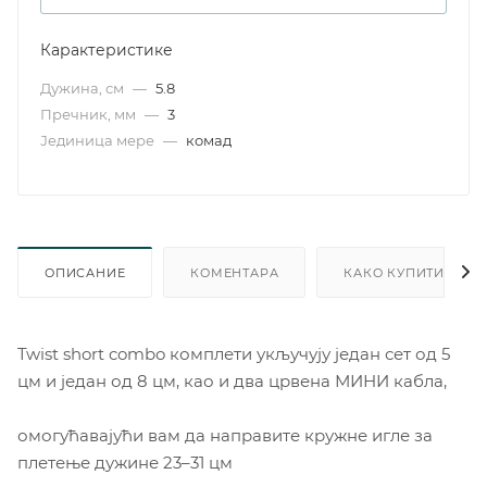
Карактеристике
Дужина, см
—
5.8
Пречник, мм
—
3
Јединица мере
—
комад
ОПИСАНИЕ
КОМЕНТАРА
КАКО КУПИТИ
Twist short combo комплети укључују један сет од 5
цм и један од 8 цм, као и два црвена МИНИ кабла,
омогућавајући вам да направите кружне игле за
плетење дужине 23–31 цм