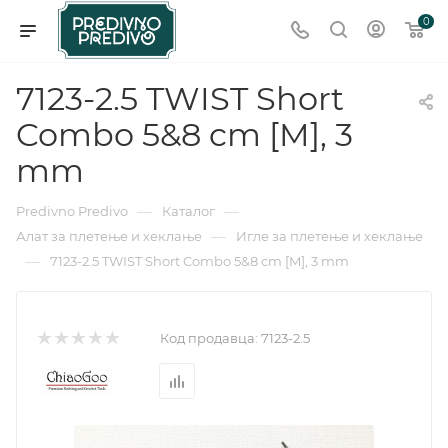
0
7123-2.5 TWIST Short
Combo 5&8 cm [M], 3
mm
—
—
Predivno Predivo
Каталог
—
Алат за плетење и хеклање
Игле за плетење и хеклање
—
7123-2.5 TWIST Short Combo 5&8 cm [M], 3 mm
Код продавца:
7123-2.5