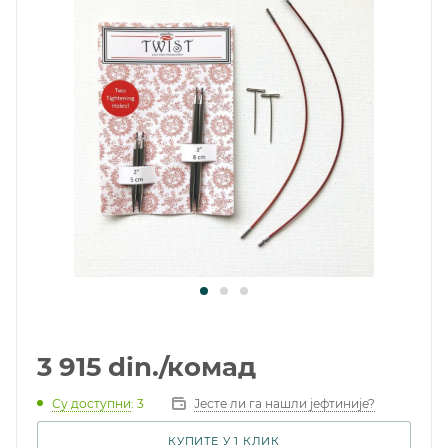
3 915
din.
/комад
Су доступни
: 3
Јесте ли га нашли јефтиније?
КУПИТЕ У 1 КЛИК