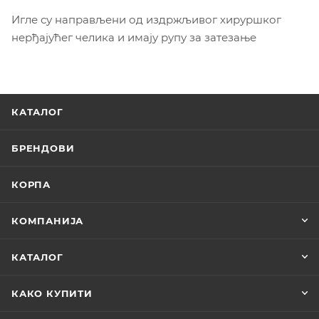
Игле су направљени од издржљивог хируршког
нерђајућег челика и имају рупу за затезање
КАТАЛОГ
БРЕНДОВИ
КОРПА
КОМПАНИЈА
КАТАЛОГ
КАКО КУПИТИ