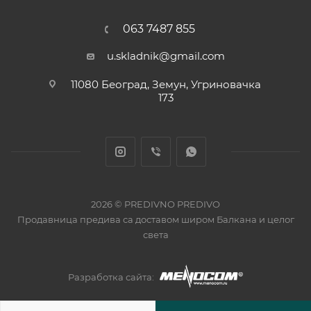
063 7487 855
u.skladnik@gmail.com
11080 Београд, Земун, Угриновачка
173
2026 © PREDIVNO PREDIVO
Продавница предива са доставом широм Балкана и целог
света
Разработка сайта: