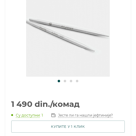
1 490
din.
/комад
Су доступни
: 1
Јесте ли га нашли јефтиније?
КУПИТЕ У 1 КЛИК