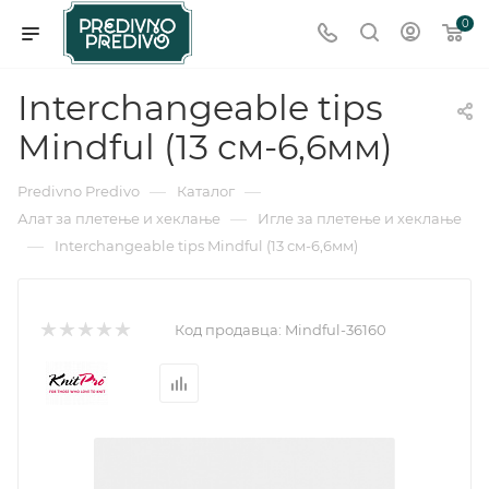
0
Interchangeable tips
Mindful (13 см-6,6мм)
—
—
Predivno Predivo
Каталог
—
Алат за плетење и хеклање
Игле за плетење и хеклање
—
Interchangeable tips Mindful (13 см-6,6мм)
Код продавца:
Mindful-36160