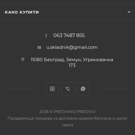
КАКО КУПИТИ
063 7487 855
u.skladnik@gmail.com
11080 Београд, Земун, Угриновачка
173
2026 © PREDIVNO PREDIVO
Продавница предива са доставом широм Балкана и целог
света