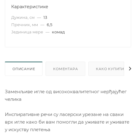
Карактеристике
Дужина, см
—
13
Пречник, мм
—
6,5
Јединица мере
—
комад
ОПИСАНИЕ
КОМЕНТАРА
КАКО КУПИТИ
Заменљиве игле од висококвалитетног нерђајућег
челика
Инспиративне речи су ласерски урезане на сваки
врх игле како би вам помогли да уживате и уживате
у искуству плетења