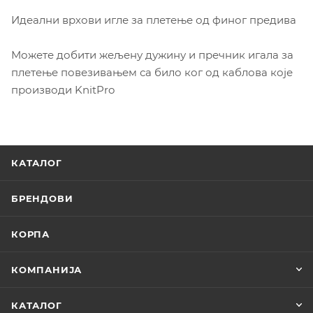
Идеални врхови игле за плетење од финог предива
Можете добити жељену дужину и пречник игала за
плетење повезивањем са било ког од каблова које
производи KnitPro
КАТАЛОГ
БРЕНДОВИ
КОРПА
КОМПАНИЈА
КАТАЛОГ