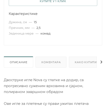
КУПИТЕ У 1 КЛИК
Карактеристике
Дужина, см
—
15
Пречник, мм
—
2,5
Јединица мере
—
комад
ОПИСАНИЕ
КОМЕНТАРА
КАКО КУПИТИ
Двоструке игле Nova су глатке на додир, са
прогресивно суженим врховима и сјајном,
полираном завршном обрадом
Ове игле за плетење су прави ужитак плетача