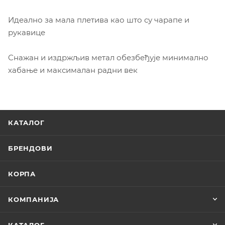
Идеално за мала плетива као што су чарапе и
рукавице
Снажан и издржљив метал обезбеђује минимално
хабање и максималан радни век
КАТАЛОГ
БРЕНДОВИ
КОРПА
КОМПАНИЈА