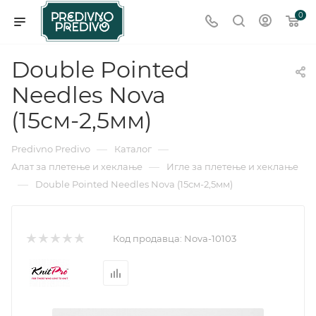
0
Double Pointed
Needles Nova
(15см-2,5мм)
—
—
Predivno Predivo
Каталог
—
Алат за плетење и хеклање
Игле за плетење и хеклање
—
Double Pointed Needles Nova (15см-2,5мм)
Код продавца:
Nova-10103