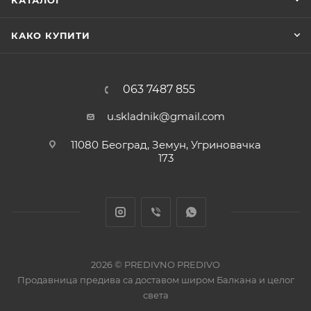
КАТАЛОГ
КАКО КУПИТИ
063 7487 855
u.skladnik@gmail.com
11080 Београд, Земун, Угриновачка
173
2026 © PREDIVNO PREDIVO
Продавница предива са доставом широм Балкана и целог
света