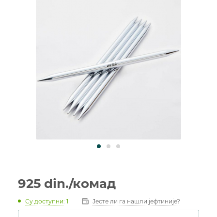
925
din.
/комад
Су доступни
: 1
Јесте ли га нашли јефтиније?