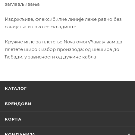
заглављивања
Издржљиве, флексибилне линије леже равно без
савијања и лако се складиште
Кружне игле за плетење Nova омогућавају вам да
плетете широк избор производа: од шешира до
ћебади, у зависности од дужине кабла
КАТАЛОГ
БРЕНДОВИ
КОРПА
КОМПАНИЈА