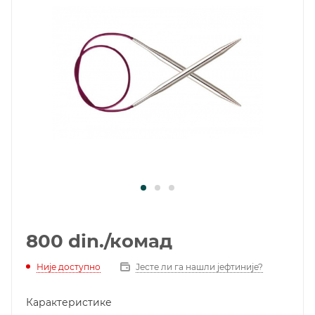
800
din.
/комад
Није доступно
Јесте ли га нашли јефтиније?
Карактеристике