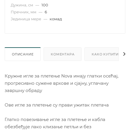
Дужина, см
—
100
Пречник, мм
—
6
Јединица мере
—
комад
ОПИСАНИЕ
КОМЕНТАРА
КАКО КУПИТИ
Кружне игле за плетење Nova имају глатки осећај,
прогресивно сужене врхове и сјајну, углачану
завршну обраду
Ове игле за плетење су прави ужитак плетача
Глатко повезивање игле за плетење и кабла
обезбеђује лако клизање петљи и без