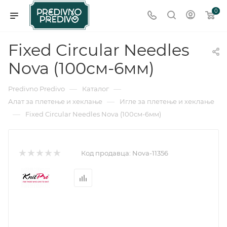
0
Fixed Circular Needles
Nova (100см-6мм)
—
—
Predivno Predivo
Каталог
—
Алат за плетење и хеклање
Игле за плетење и хеклање
—
Fixed Circular Needles Nova (100см-6мм)
Код продавца:
Nova-11356