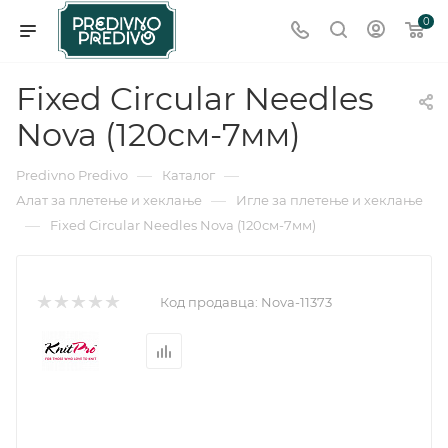
0
Fixed Circular Needles
Nova (120см-7мм)
—
—
Predivno Predivo
Каталог
—
Алат за плетење и хеклање
Игле за плетење и хеклање
—
Fixed Circular Needles Nova (120см-7мм)
Код продавца:
Nova-11373