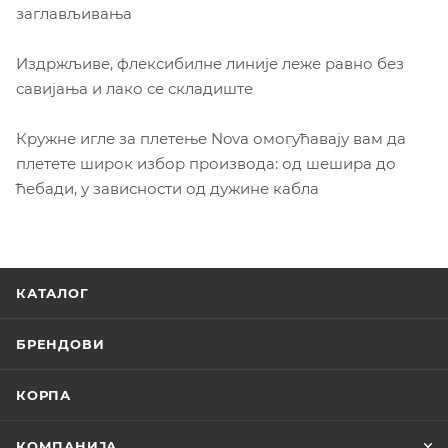
заглављивања
Издржљиве, флексибилне линије леже равно без
савијања и лако се складиште
Кружне игле за плетење Nova омогућавају вам да
плетете широк избор производа: од шешира до
ћебади, у зависности од дужине кабла
КАТАЛОГ
БРЕНДОВИ
КОРПА
КОМПАНИЈА