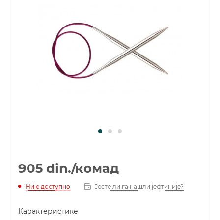
905
din.
/комад
Није доступно
Јесте ли га нашли јефтиније?
Карактеристике