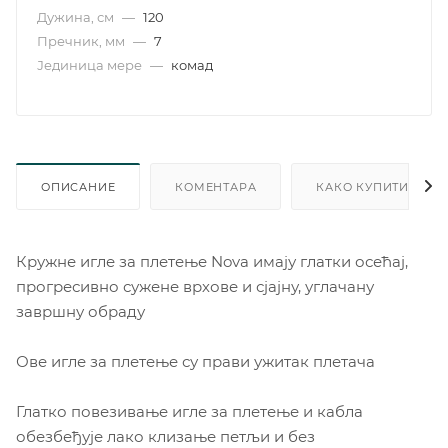
Дужина, см
—
120
Пречник, мм
—
7
Јединица мере
—
комад
ОПИСАНИЕ
КОМЕНТАРА
КАКО КУПИТИ
Кружне игле за плетење Nova имају глатки осећај,
прогресивно сужене врхове и сјајну, углачану
завршну обраду
Ове игле за плетење су прави ужитак плетача
Глатко повезивање игле за плетење и кабла
обезбеђује лако клизање петљи и без