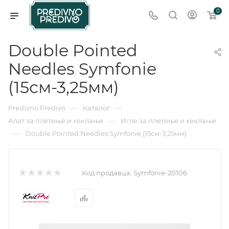
0
Double Pointed
Needles Symfonie
(15см-3,25мм)
—
—
Predivno Predivo
Каталог
—
Алат за плетење и хеклање
Игле за плетење и хеклање
—
Double Pointed Needles Symfonie (15см-3,25мм)
Код продавца:
Symfonie-20106