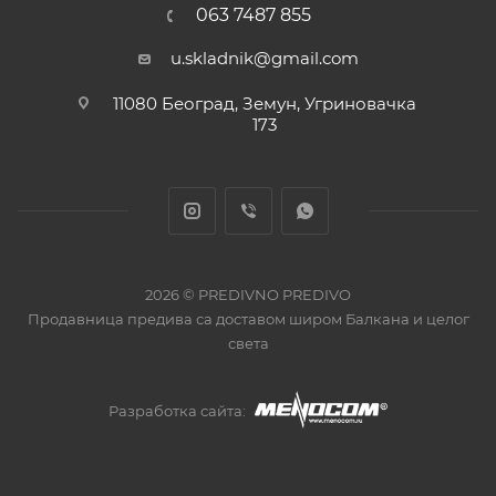
063 7487 855
u.skladnik@gmail.com
11080 Београд, Земун, Угриновачка
173
2026 © PREDIVNO PREDIVO
Продавница предива са доставом широм Балкана и целог
света
Разработка сайта: