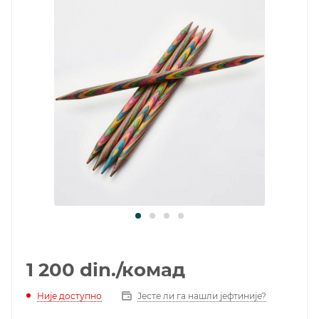
1 200
din.
/комад
Није доступно
Јесте ли га нашли јефтиније?