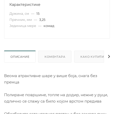
Карактеристике
Дужина, см
—
15
Пречник, мм
—
3,25
Јединица мере
—
комад
ОПИСАНИЕ
КОМЕНТАРА
КАКО КУПИТИ
Веома атрактивне шаре у више боја, снага без
премца
Полиране површине, топле на додир, нежне у руци,
одлично се слажу са било којом врстом предива
Обезбедите сате угодног плетења без замора руку,