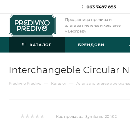
063 7487 855
Продавница предива и
алата за плетење и хеклање
у Београду
КАТАЛОГ
БРЕНДОВИ
Interchangeble Circular 
—
—
Predivno Predivo
Каталог
Алат за плетење и хеклањ
Код продавца:
Symfonie-20402