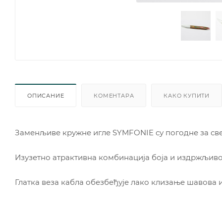
ОПИСАНИЕ
КОМЕНТАРА
КАКО КУПИТИ
Заменљиве кружне игле SYMFONIE су погодне за све
Изузетно атрактивна комбинација боја и издржљивос
Глатка веза кабла обезбеђује лако клизање шавова