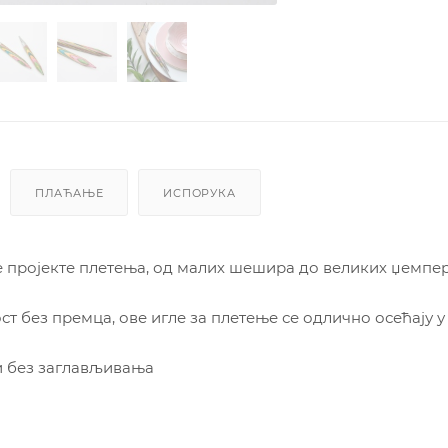
ПЛАЋАЊЕ
ИСПОРУКА
 пројекте плетења, од малих шешира до великих џемпе
т без премца, ове игле за плетење се одлично осећају у
 и без заглављивања