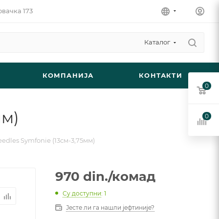
овачка 173
Каталог
КОМПАНИЈА
КОНТАКТИ
0
мм)
0
eedles Symfonie (13см-3,75мм)
970
din.
/комад
Су доступни
: 1
Јесте ли га нашли јефтиније?