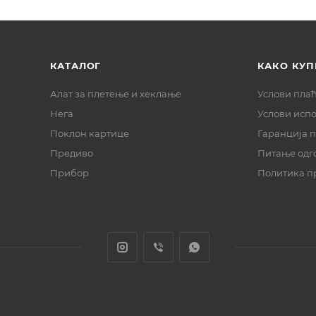
КАТАЛОГ
КАКО КУП
Алат за плетење и хеклање
Услови пла
Нега
Услови исп
Поклон картице
Гаранција 
Предиво
Питање одг
Прибор
Политика п