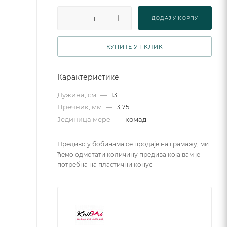
ДОДАJ У КОРПУ
КУПИТЕ У 1 КЛИК
Карактеристике
Дужина, см
—
13
Пречник, мм
—
3,75
Јединица мере
—
комад
Предиво у бобинама се продаје на грамажу, ми
ћемо одмотати количину предива која вам је
потребна на пластични конус