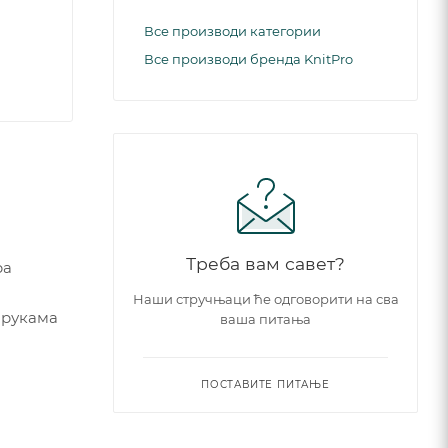
Все производи категории
Все производи бренда KnitPro
Треба вам савет?
ра
Наши стручњаци ће одговорити на сва
 рукама
ваша питања
ПОСТАВИТЕ ПИТАЊЕ