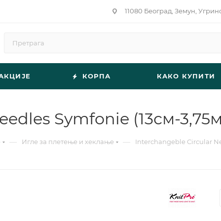
11080 Београд, Земун, Угрин
АКЦИЈЕ
КОРПА
КАКО КУПИТИ
Needles Symfonie (13см-3,75
—
—
е
Игле за плетење и хеклање
Interchangeble Circular N