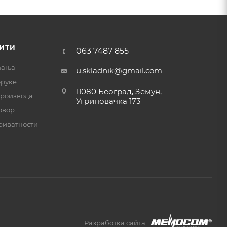
ИТИ
063 7487 855
ћања
u.skladnik@gmail.com
оруке
11080 Београд, Земун,
производа
Угриновачка 173
овор
риватности
Разработка сайта: