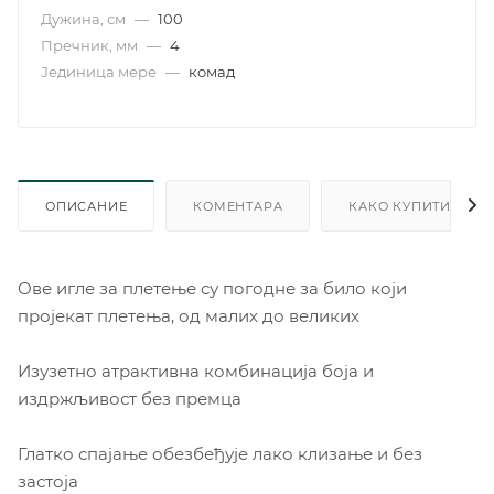
Дужина, см
—
100
Пречник, мм
—
4
Јединица мере
—
комад
ОПИСАНИЕ
КОМЕНТАРА
КАКО КУПИТИ
Ове игле за плетење су погодне за било који
пројекат плетења, од малих до великих
Изузетно атрактивна комбинација боја и
издржљивост без премца
Глатко спајање обезбеђује лако клизање и без
застоја