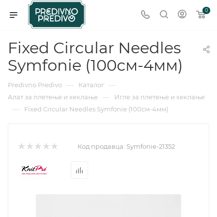
0
Fixed Circular Needles
Symfonie (100см-4мм)
—
—
Predivno Predivo
Каталог
—
Алат за плетење и хеклање
Игле за плетење и хеклање
—
Fixed Circular Needles Symfonie (100см-4мм)
Код продавца:
Symfonie-21352