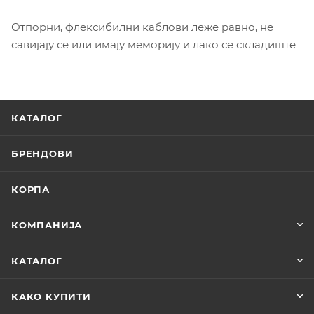
Отпорни, флексибилни каблови леже равно, не
савијају се или имају меморију и лако се складиште
КАТАЛОГ
БРЕНДОВИ
КОРПА
КОМПАНИЈА
КАТАЛОГ
КАКО КУПИТИ