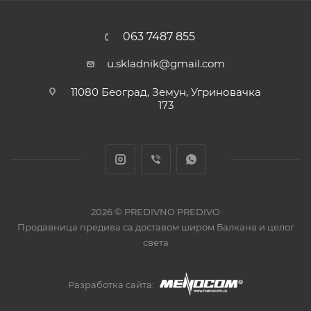
063 7487 855
u.skladnik@gmail.com
11080 Београд, Земун, Угриновачка
173
2026 © PREDIVNO PREDIVO
Продавница предива са доставом широм Балкана и целог
света
Разработка сайта: