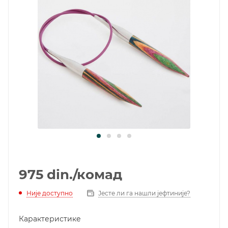
975
din.
/комад
Није доступно
Јесте ли га нашли јефтиније?
Карактеристике