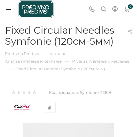
0
Fixed Circular Needles
Symfonie (120см-5мм)
—
—
Predivno Predivo
Каталог
—
Алат за плетење и хеклање
Игле за плетење и хеклање
—
Fixed Circular Needles Symfonie (120см-5мм)
Код продавца:
Symfonie-21369