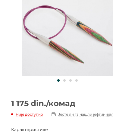
1 175
din.
/комад
Није доступно
Јесте ли га нашли јефтиније?
Карактеристике