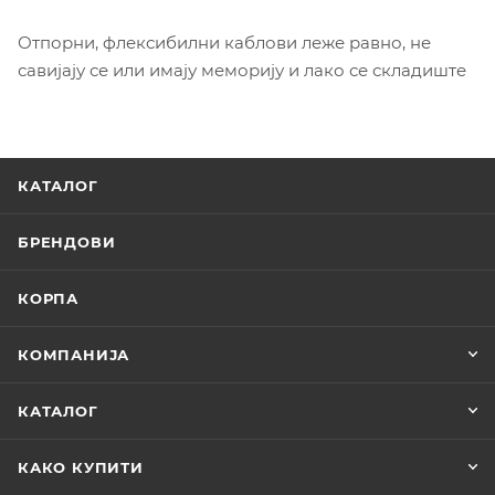
Отпорни, флексибилни каблови леже равно, не
савијају се или имају меморију и лако се складиште
КАТАЛОГ
БРЕНДОВИ
КОРПА
КОМПАНИЈА
КАТАЛОГ
КАКО КУПИТИ