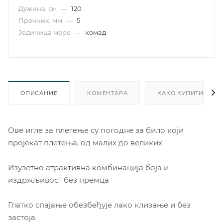
Дужина, см
—
120
Пречник, мм
—
5
Јединица мере
—
комад
ОПИСАНИЕ
КОМЕНТАРА
КАКО КУПИТИ
Ове игле за плетење су погодне за било који
пројекат плетења, од малих до великих
Изузетно атрактивна комбинација боја и
издржљивост без премца
Глатко спајање обезбеђује лако клизање и без
застоја