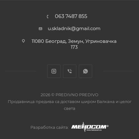
063 7487 855
u.skladnik@gmail.com
11080 Београд, Земун, Угриновачка
173
2026 © PREDIVNO PREDIVO
Продавница предива са доставом широм Балкана и целог
света
Разработка сайта: