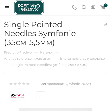
0
Single Pointed
Needles Symfonie
(35см-5,5мм)
—
—
Predivno Predivo
Каталог
—
Алат за плетење и хеклање
Игле за плетење и хеклање
—
Single Pointed Needles Symfonie (35см-5,5мм)
Код продавца:
Symfonie-20220