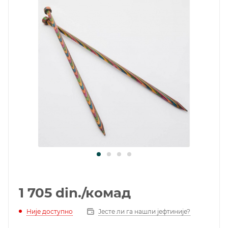
1 705
din.
/комад
Није доступно
Јесте ли га нашли јефтиније?