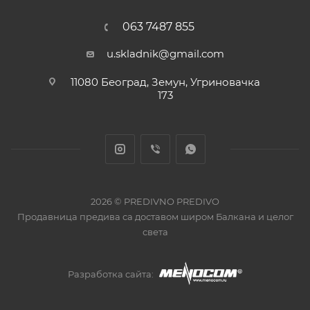
063 7487 855
u.skladnik@gmail.com
11080 Београд, Земун, Угриновачка
173
2026 © PREDIVNO PREDIVO
Продавница предива са доставом широм Балкана и целог
света
Разработка сайта: