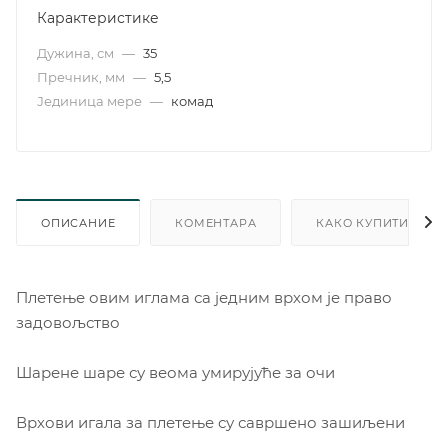
Карактеристике
Дужина, см
—
35
Пречник, мм
—
5,5
Јединица мере
—
комад
ОПИСАНИЕ
КОМЕНТАРА
КАКО КУПИТИ
Плетење овим иглама са једним врхом је право
задовољство
Шарене шаре су веома умирујуће за очи
Врхови игала за плетење су савршено зашиљени