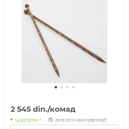
2 545
din.
/комад
Су доступни
: 1
Јесте ли га нашли јефтиније?