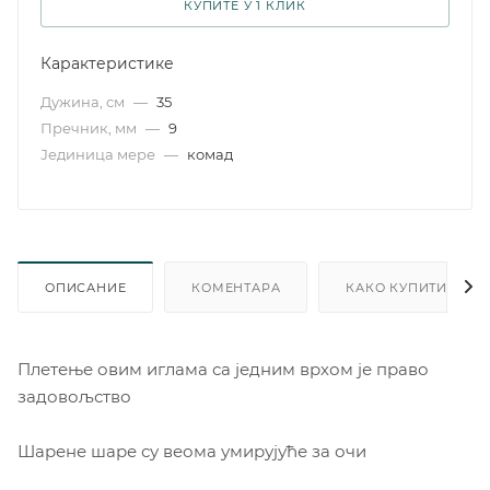
КУПИТЕ У 1 КЛИК
Карактеристике
Дужина, см
—
35
Пречник, мм
—
9
Јединица мере
—
комад
ОПИСАНИЕ
КОМЕНТАРА
КАКО КУПИТИ
Плетење овим иглама са једним врхом је право
задовољство
Шарене шаре су веома умирујуће за очи