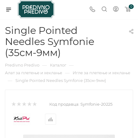
0
Single Pointed
Needles Symfonie
(35см-9мм)
—
—
Predivno Predivo
Каталог
—
Алат за плетење и хеклање
Игле за плетење и хеклање
—
Single Pointed Needles Symfonie (35см-9мм)
Код продавца:
Symfonie-20225