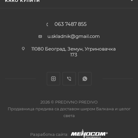
КАКО КУПИТИ
063 7487 855
u.skladnik@gmail.com
11080 Београд, Земун, Угриновачка
173
2026 © PREDIVNO PREDIVO
Продавница предива са доставом широм Балкана и целог
света
Разработка сайта: