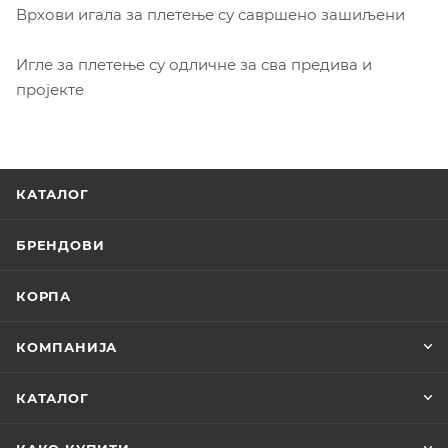
Врхови игала за плетење су савршено зашиљени
Игле за плетење су одличне за сва предива и
пројекте
КАТАЛОГ
БРЕНДОВИ
КОРПА
КОМПАНИЈА
КАТАЛОГ