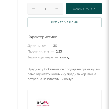
ДОДАJ У КОРПУ
КУПИТЕ У 1 КЛИК
Карактеристике
Дужина, см
—
20
Пречник, мм
—
2,25
Јединица мере
—
комад
Предиво у бобинама се продаје на грамажу, ми
ћемо одмотати количину предива која вам је
потребна на пластични конус