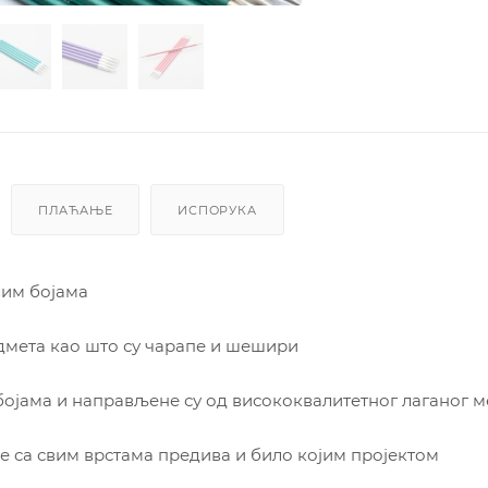
ПЛАЋАЊЕ
ИСПОРУКА
вим бојама
едмета као што су чарапе и шешири
 бојама и направљене су од висококвалитетног лаганог м
е са свим врстама предива и било којим пројектом