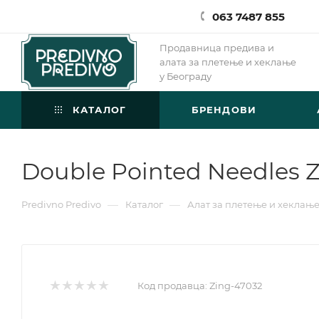
063 7487 855
Продавница предива и
алата за плетење и хеклање
у Београду
КАТАЛОГ
БРЕНДОВИ
Double Pointed Needles Z
—
—
Predivno Predivo
Каталог
Алат за плетење и хеклањ
Код продавца:
Zing-47032