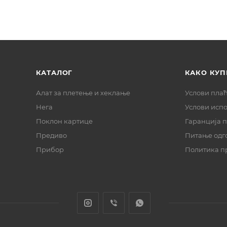
КАТАЛОГ
КАКО КУП
Алат за плетење и хеклање
Услови пла
Нега
Услови исп
Поклон картице
Гаранција 
Предиво
Питање одг
Прибор
Политика п