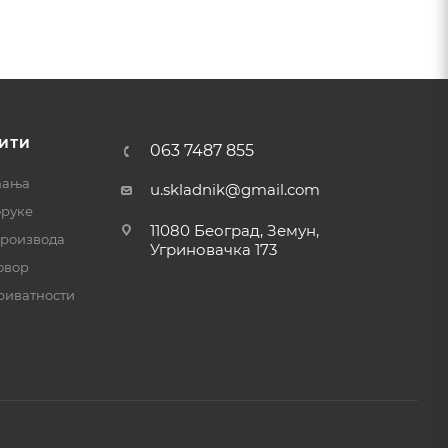
ИТИ
063 7487 855
ћања
u.skladnik@gmail.com
оруке
11080 Београд, Земун,
производа
Угриновачка 173
овор
риватности