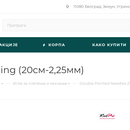
11080 Београд, Земун, Угрин
АКЦИЈЕ
КОРПА
КАКО КУПИТИ
ing (20см-2,25мм)
—
—
е
Игле за плетење и хеклање
Double Pointed Needles Z