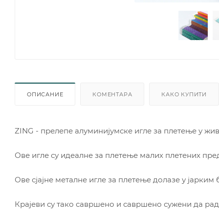
ОПИСАНИЕ
КОМЕНТАРА
КАКО КУПИТИ
ZING - прелепе алуминијумске игле за плетење у жи
Ове игле су идеалне за плетење малих плетених пр
Ове сјајне металне игле за плетење долазе у јарким
Крајеви су тако савршено и савршено сужени да рад