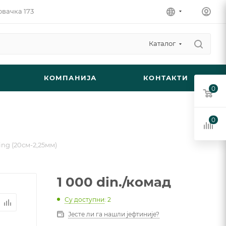
овачка 173
Каталог
КОМПАНИЈА
КОНТАКТИ
0
0
ing (20см-2,25мм)
1 000
din.
/комад
Су доступни
: 2
Јесте ли га нашли јефтиније?