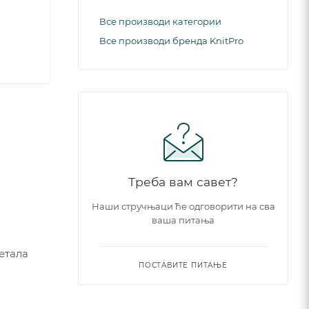
Все производи категории
Все производи бренда KnitPro
Треба вам савет?
Наши стручњаци ће одговорити на сва
ваша питања
етала
ПОСТАВИТЕ ПИТАЊЕ