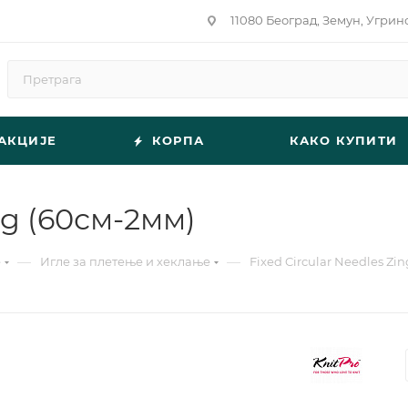
11080 Београд, Земун, Угрин
АКЦИЈЕ
КОРПА
КАКО КУПИТИ
ng (60см-2мм)
—
—
е
Игле за плетење и хеклање
Fixed Circular Needles Zi