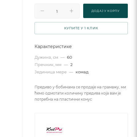
ДОДАJ У КОРПУ
КУПИТЕ У 1 КЛИК
Карактеристике
Дужина, см
—
60
Пречник, мм
—
2
Јединица мере
—
комад
Предиво у бобинама се продаје на грамажу, ми
ћемо одмотати количину предива која вам је
потребна на пластични конус