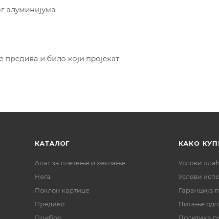
ог алуминијума
е предива и било који пројекат
КАТАЛОГ
КАКО КУП
Алат за плетење и хеклање
Услови пла
Нега
Услови исп
Поклон картице
Гаранција 
Предиво
Питање одг
Прибор
Политика п