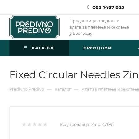
063 7487 855
Продавница предива и
алата за плетење и хеклање
у Београду
КАТАЛОГ
БРЕНДОВИ
Fixed Circular Needles Zi
—
—
Predivno Predivo
Каталог
Алат за плетење и хеклањ
Код продавца:
Zing-47091