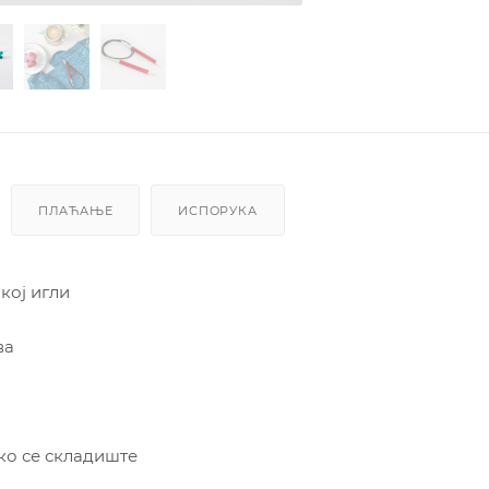
ПЛАЋАЊЕ
ИСПОРУКА
кој игли
ва
ако се складиште