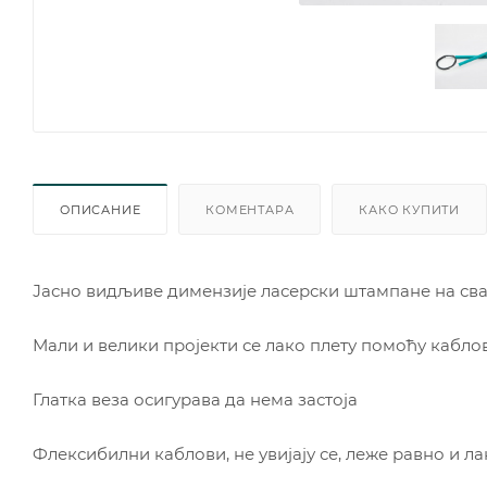
ОПИСАНИЕ
КОМЕНТАРА
КАКО КУПИТИ
Јасно видљиве димензије ласерски штампане на сва
Мали и велики пројекти се лако плету помоћу кабло
Глатка веза осигурава да нема застоја
Флексибилни каблови, не увијају се, леже равно и л