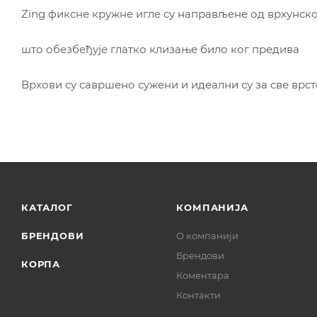
Zing фиксне кружне игле су направљене од врхунск
што обезбеђује глатко клизање било ког предива
Врхови су савршено сужени и идеални су за све врст
КАТАЛОГ
КОМПАНИЈА
БРЕНДОВИ
О компанији
Брендови
КОРПА
Коментара
Контакти