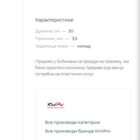
Карактеристике
Дужина, см
—
30
Пречник, мм
—
3,5
Јединица мере
—
комад
Предиво у бобинама се продаје на грамажу, ми
ћемо одмотати количину предива која вам је
потребна на пластични конус
Все производи категории
Все производи бренда KnitPro