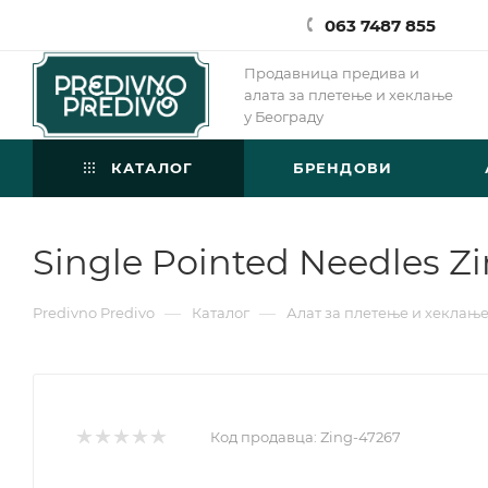
063 7487 855
Продавница предива и
алата за плетење и хеклање
у Београду
КАТАЛОГ
БРЕНДОВИ
Single Pointed Needles Z
—
—
Predivno Predivo
Каталог
Алат за плетење и хеклањ
Код продавца:
Zing-47267