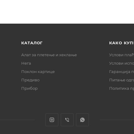
КАТАЛОГ
КАКО КУП
Алат за плетење и хеклање
Услови пла
Нега
Услови исп
Поклон картице
Гаранција 
Предиво
Питање одг
Прибор
Политика п