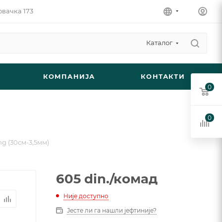
овачка 173
Каталог
КОМПАНИЈА
КОНТАКТИ
0
0
ng (30см-3,5мм)
605
din.
/комад
Није доступно
Јесте ли га нашли јефтиније?