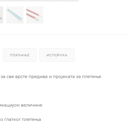
ПЛАЋАЊЕ
ИСПОРУКА
за све врсте предива и пројеката за плетење
дикацијом величине
во глатког плетења