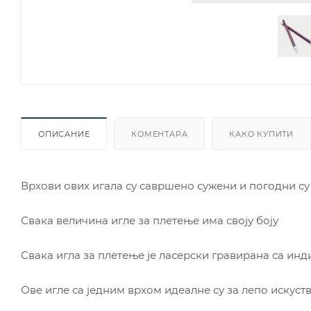
ОПИСАНИЕ
КОМЕНТАРА
КАКО КУПИТИ
Врхови ових игала су савршено сужени и погодни су 
Свака величина игле за плетење има своју боју
Свака игла за плетење је ласерски гравирана са ин
Ове игле са једним врхом идеалне су за лепо искуст