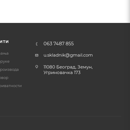
ИТИ
063 7487 855
ћања
u.skladnik@gmail.com
оруке
11080 Београд, Земун,
производа
Угриновачка 173
овор
риватности