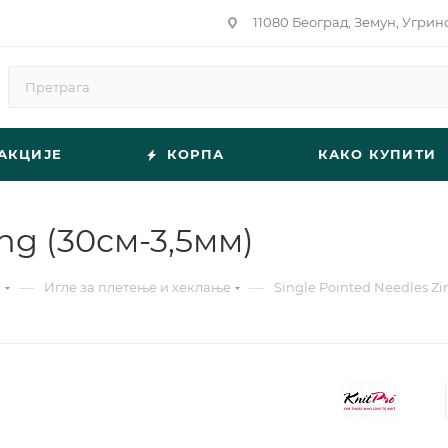
11080 Београд, Земун, Угрин
АКЦИЈЕ
КОРПА
КАКО КУПИТИ
ing (30см-3,5мм)
—
—
е
Игле за плетење и хеклање
Single Pointed Needles Zi