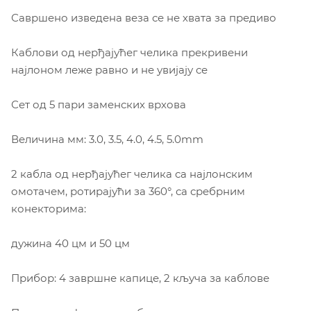
Савршено изведена веза се не хвата за предиво
Каблови од нерђајућег челика прекривени
најлоном леже равно и не увијају се
Сет од 5 пари заменских врхова
Величина мм: 3.0, 3.5, 4.0, 4.5, 5.0mm
2 кабла од нерђајућег челика са најлонским
омотачем, ротирајући за 360°, са сребрним
конекторима:
дужина 40 цм и 50 цм
Прибор: 4 завршне капице, 2 кључа за каблове