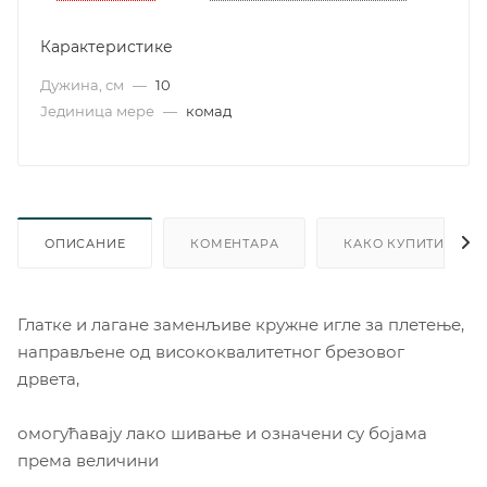
Карактеристике
Дужина, см
—
10
Јединица мере
—
комад
ОПИСАНИЕ
КОМЕНТАРА
КАКО КУПИТИ
Глатке и лагане заменљиве кружне игле за плетење,
направљене од висококвалитетног брезовог
дрвета,
омогућавају лако шивање и означени су бојама
према величини