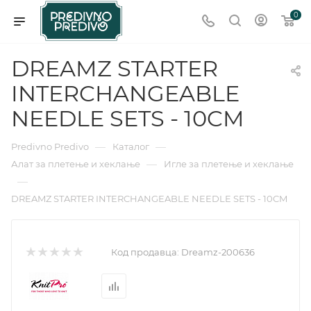
0
DREAMZ STARTER
INTERCHANGEABLE
NEEDLE SETS - 10CM
—
—
Predivno Predivo
Каталог
—
Алат за плетење и хеклање
Игле за плетење и хеклање
—
DREAMZ STARTER INTERCHANGEABLE NEEDLE SETS - 10CM
Код продавца:
Dreamz-200636