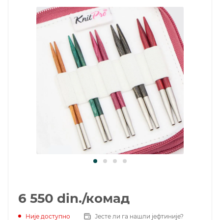
6 550
din.
/комад
Није доступно
Јесте ли га нашли јефтиније?