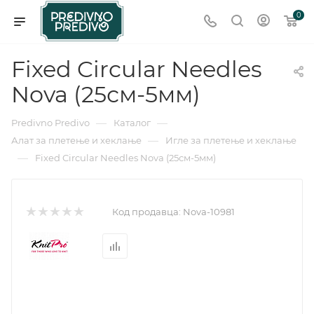
0
Fixed Circular Needles
Nova (25см-5мм)
—
—
Predivno Predivo
Каталог
—
Алат за плетење и хеклање
Игле за плетење и хеклање
—
Fixed Circular Needles Nova (25см-5мм)
Код продавца:
Nova-10981