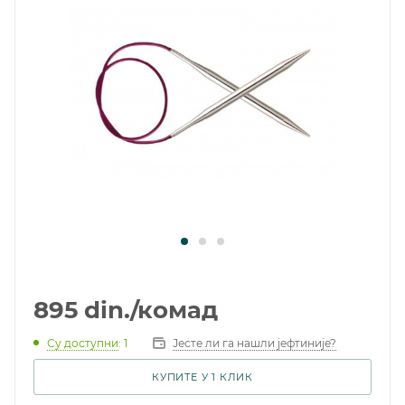
895
din.
/комад
Су доступни
: 1
Јесте ли га нашли јефтиније?
КУПИТЕ У 1 КЛИК