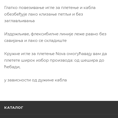
Глатко повезивање игле за плетење и кабла
обезбеђује лако клизање петљи и без
заглављивања
Издржљиве, флексибилне линије леже равно без
савијања и лако се складиште
Кружне игле за плетење Nova омогућавају вам да
плетете широк избор производа: од шешира до
ћебади,
у зависности од дужине кабла
КАТАЛОГ