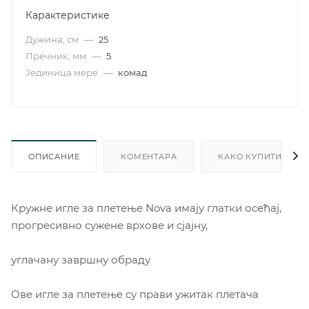
Карактеристике
Дужина, см
—
25
Пречник, мм
—
5
Јединица мере
—
комад
ОПИСАНИЕ
КОМЕНТАРА
КАКО КУПИТИ
Кружне игле за плетење Nova имају глатки осећај,
прогресивно сужене врхове и сјајну,
углачану завршну обраду
Ове игле за плетење су прави ужитак плетача