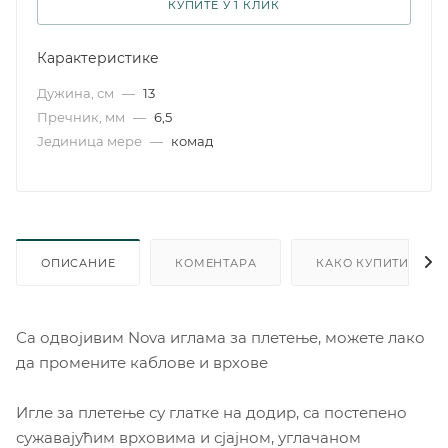
КУПИТЕ У 1 КЛИК
Карактеристике
Дужина, см
—
13
Пречник, мм
—
6,5
Јединица мере
—
комад
ОПИСАНИЕ
КОМЕНТАРА
КАКО КУПИТИ
Са одвојивим Nova иглама за плетење, можете лако
да промените каблове и врхове
Игле за плетење су глатке на додир, са постепено
сужавајућим врховима и сјајном, углачаном