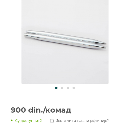
900
din.
/комад
Су доступни
: 2
Јесте ли га нашли јефтиније?