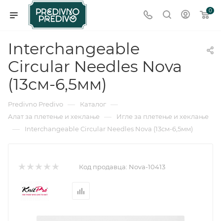
0
Interchangeable
Circular Needles Nova
(13см-6,5мм)
—
—
Predivno Predivo
Каталог
—
Алат за плетење и хеклање
Игле за плетење и хеклање
—
Interchangeable Circular Needles Nova (13см-6,5мм)
Код продавца:
Nova-10413