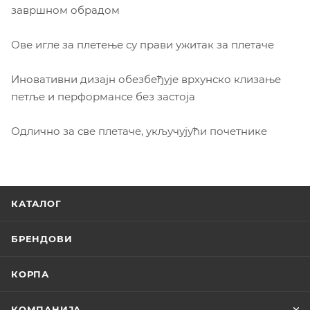
завршном обрадом
Ове игле за плетење су прави ужитак за плетаче
Иновативни дизајн обезбеђује врхунско клизање
петље и перформансе без застоја
Одлично за све плетаче, укључујући почетнике
КАТАЛОГ
БРЕНДОВИ
КОРПА
КОМПАНИЈА