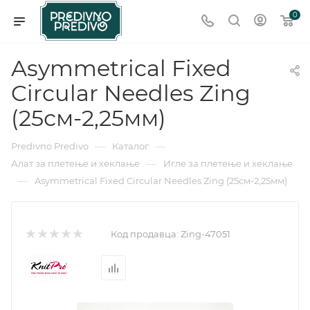
0
Asymmetrical Fixed
Circular Needles Zing
(25см-2,25мм)
—
—
Predivno Predivo
Каталог
—
Алат за плетење и хеклање
Игле за плетење и хеклање
—
Asymmetrical Fixed Circular Needles Zing (25см-2,25мм)
Код продавца:
Zing-47051