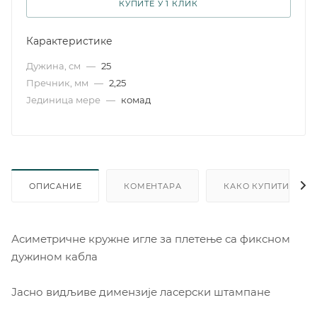
КУПИТЕ У 1 КЛИК
Карактеристике
Дужина, см
—
25
Пречник, мм
—
2,25
Јединица мере
—
комад
ОПИСАНИЕ
КОМЕНТАРА
КАКО КУПИТИ
Асиметричне кружне игле за плетење са фиксном
дужином кабла
Јасно видљиве димензије ласерски штампане