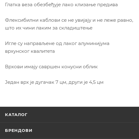
Глатка веза обезбеђује лако клизање предива
Флексибилни каблови се не увијају и не леже равно,
што их чини лаким за складиштење
Игле су направљене од лаког алуминијума
врхунског квалитета
Врхови имају савршен конусни облик
Један врх је дугачак 7 цм, други је 4,5 цм
КАТАЛОГ
БРЕНДОВИ