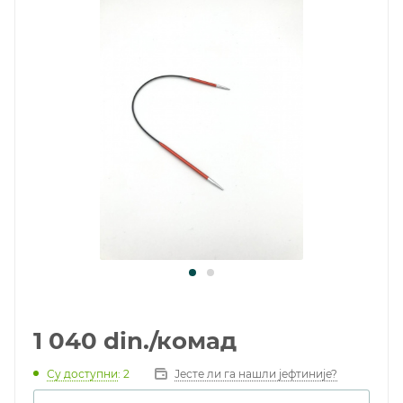
1 040
din.
/комад
Су доступни
: 2
Јесте ли га нашли јефтиније?