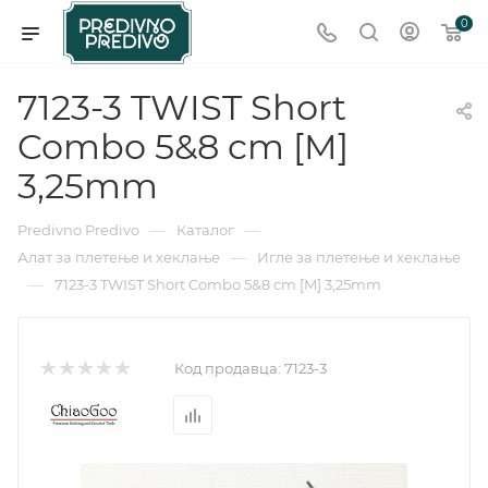
0
7123-3 TWIST Short
Combo 5&8 cm [M]
3,25mm
—
—
Predivno Predivo
Каталог
—
Алат за плетење и хеклање
Игле за плетење и хеклање
—
7123-3 TWIST Short Combo 5&8 cm [M] 3,25mm
Код продавца:
7123-3