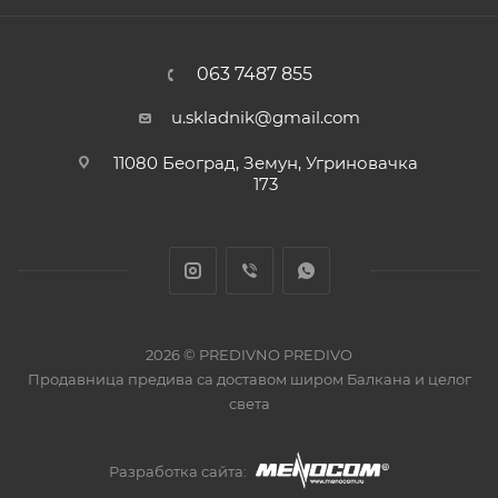
063 7487 855
u.skladnik@gmail.com
11080 Београд, Земун, Угриновачка
173
2026 © PREDIVNO PREDIVO
Продавница предива са доставом широм Балкана и целог
света
Разработка сайта: