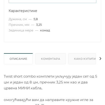
Карактеристике
Дужина, см
—
5;8
Пречник, мм
—
3,25
Јединица мере
—
комад
ОПИСАНИЕ
КОМЕНТАРА
КАКО КУПИТИ
Twist short combo комплети укључују један сет од 5
цм и један од 8 цм, пречник 3,25 мм као и два
црвена МИНИ кабла,
омогућавајући вам да направите кружне игле за