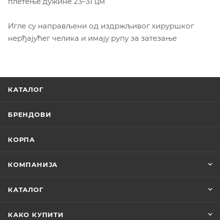
плетење дужине 23–31 цм
Игле су направљени од издржљивог хируршког
нерђајућег челика и имају рупу за затезање
КАТАЛОГ
БРЕНДОВИ
КОРПА
КОМПАНИЈА
КАТАЛОГ
КАКО КУПИТИ