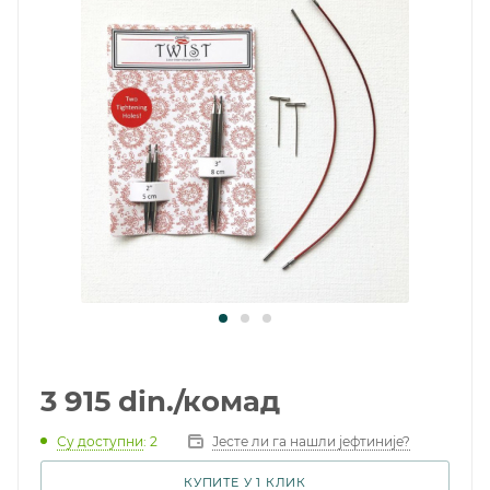
3 915
din.
/комад
Су доступни
: 2
Јесте ли га нашли јефтиније?
КУПИТЕ У 1 КЛИК