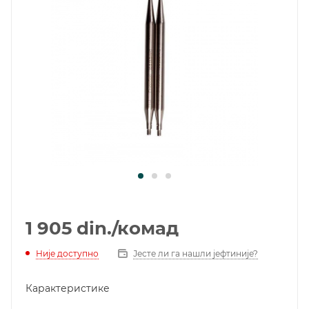
1 905
din.
/комад
Није доступно
Јесте ли га нашли јефтиније?
Карактеристике