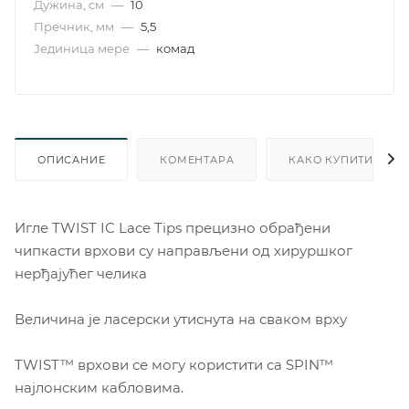
Дужина, см
—
10
Пречник, мм
—
5,5
Јединица мере
—
комад
ОПИСАНИЕ
КОМЕНТАРА
КАКО КУПИТИ
Игле TWIST IC Lace Tips прецизно обрађени
чипкасти врхови су направљени од хируршког
нерђајућег челика
Величина је ласерски утиснута на сваком врху
TWIST™ врхови се могу користити са SPIN™
најлонским кабловима.