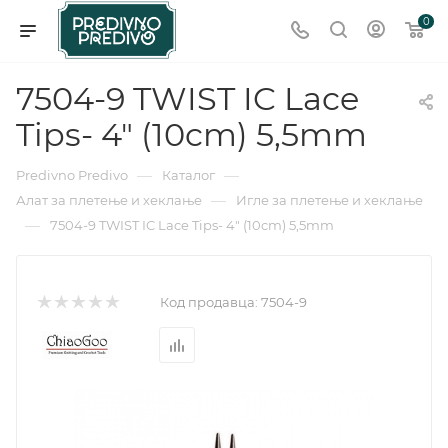
0
7504-9 TWIST IC Lace
Tips- 4" (10cm) 5,5mm
—
—
Predivno Predivo
Каталог
—
Алат за плетење и хеклање
Игле за плетење и хеклање
—
7504-9 TWIST IC Lace Tips- 4" (10cm) 5,5mm
Код продавца:
7504-9