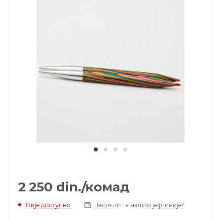
2 250
din.
/комад
Није доступно
Јесте ли га нашли јефтиније?