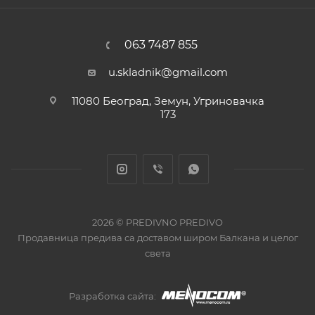
063 7487 855
u.skladnik@gmail.com
11080 Београд, Земун, Угриновачка
173
2026 © PREDIVNO PREDIVO
Продавница предива са доставом широм Балкана и целог
света
Разработка сайта: