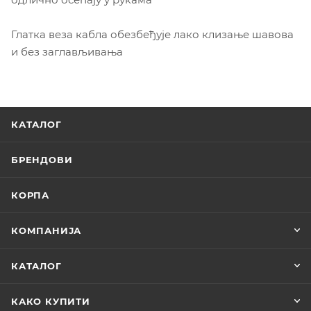
Глатка веза кабла обезбеђује лако клизање шавова
и без заглављивања
КАТАЛОГ
БРЕНДОВИ
КОРПА
КОМПАНИЈА
КАТАЛОГ
КАКО КУПИТИ