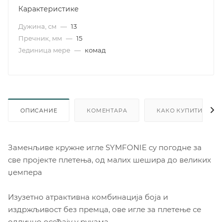
Карактеристике
Дужина, см
—
13
Пречник, мм
—
15
Јединица мере
—
комад
ОПИСАНИЕ
КОМЕНТАРА
КАКО КУПИТИ
Заменљиве кружне игле SYMFONIE су погодне за
све пројекте плетења, од малих шешира до великих
џемпера
Изузетно атрактивна комбинација боја и
издржљивост без премца, ове игле за плетење се
одлично осећају у рукама