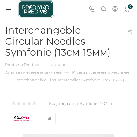
0
Interchangeble
Circular Needles
Symfonie (13см-15мм)
—
—
Predivno Predivo
Каталог
—
Алат за плетење и хеклање
Игле за плетење и хеклање
—
Interchangeble Circular Needles Symfonie (13см-15мм)
Код продавца:
Symfonie-20414