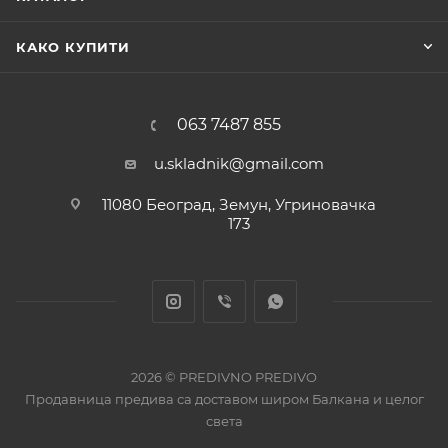
КАКО КУПИТИ
063 7487 855
u.skladnik@gmail.com
11080 Београд, Земун, Угриновачка
173
2026 © PREDIVNO PREDIVO
Продавница предива са доставом широм Балкана и целог
света