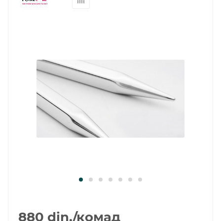
880
din.
/комад