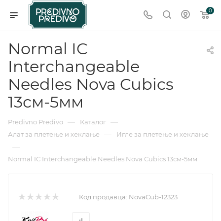
0
Normal IC
Interchangeable
Needles Nova Cubics
13см-5мм
—
—
Predivno Predivo
Каталог
—
Алат за плетење и хеклање
Игле за плетење и хеклање
—
Normal IC Interchangeable Needles Nova Cubics 13см-5мм
Код продавца:
NovaCub-12323