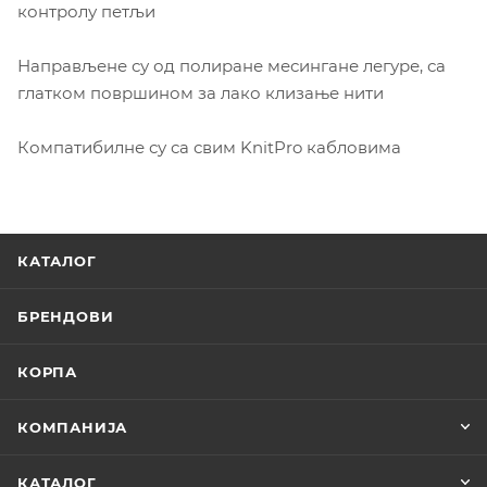
контролу петљи
Направљене су од полиране месингане легуре, са
глатком површином за лако клизање нити
Компатибилне су са свим KnitPro кабловима
КАТАЛОГ
БРЕНДОВИ
КОРПА
КОМПАНИЈА
КАТАЛОГ