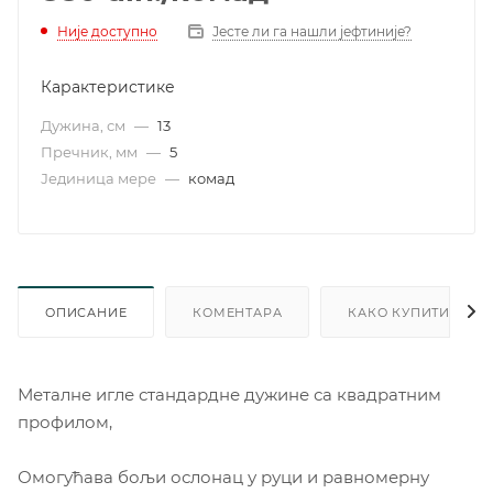
Није доступно
Јесте ли га нашли јефтиније?
Карактеристике
Дужина, см
—
13
Пречник, мм
—
5
Јединица мере
—
комад
ОПИСАНИЕ
КОМЕНТАРА
КАКО КУПИТИ
Металне игле стандардне дужине са квадратним
профилом,
Омогућава бољи ослонац у руци и равномерну