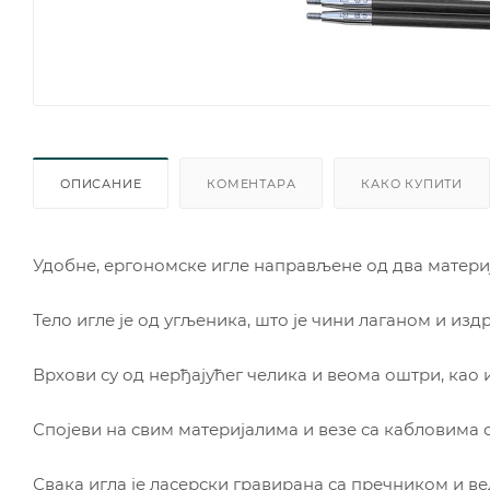
ОПИСАНИЕ
КОМЕНТАРА
КАКО КУПИТИ
Удобне, ергономске игле направљене од два материј
Тело игле је од угљеника, што је чини лаганом и из
Врхови су од нерђајућег челика и веома оштри, као и
Спојеви на свим материјалима и везе са кабловима
Свака игла је ласерски гравирана са пречником и ве