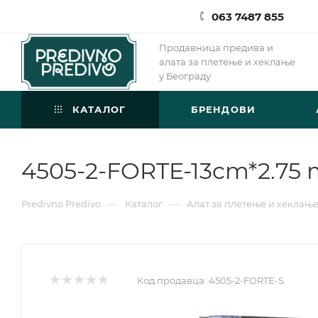
063 7487 855
Продавница предива и
алата за плетење и хеклање
у Београду
КАТАЛОГ
БРЕНДОВИ
4505-2-FORTE-13cm*2.75
—
—
Predivno Predivo
Каталог
Алат за плетење и хеклањ
Код продавца:
4505-2-FORTE-S