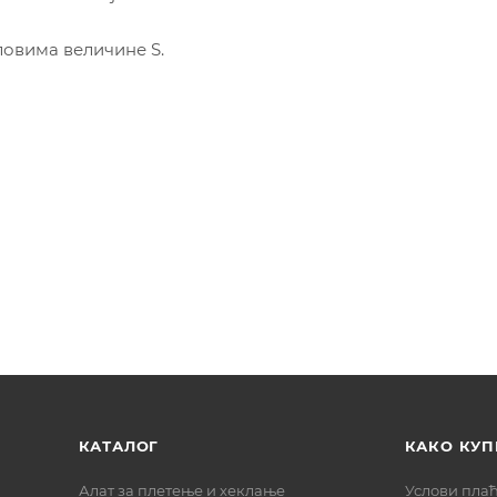
ловима величине S.
КАТАЛОГ
КАКО КУП
Алат за плетење и хеклање
Услови пла