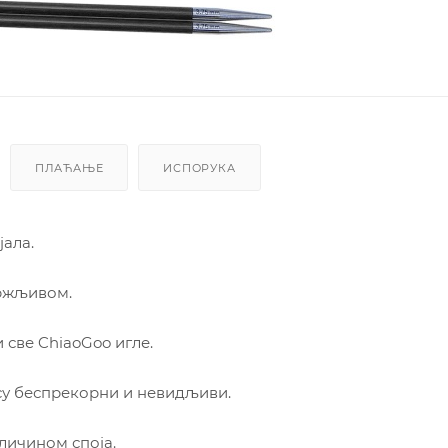
ПЛАЋАЊЕ
ИСПОРУКА
ала.
држљивом.
 све ChiaoGoo игле.
 су беспрекорни и невидљиви.
личином споја.