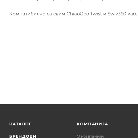
Компатибилно са свим ChiaoGoo Twist и Swiv360 каб
КАТАЛОГ
КОМПАНИЈА
БРЕНДОВИ
О компанији