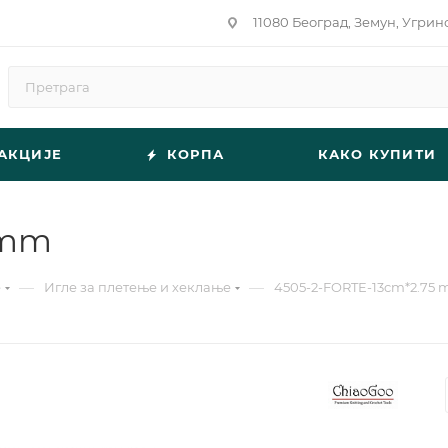
11080 Београд, Земун, Угрин
АКЦИЈЕ
КОРПА
КАКО КУПИТИ
 mm
—
—
е
Игле за плетење и хеклање
4505-2-FORTE-13cm*2.75