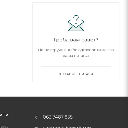
Треба вам савет?
Наши стручњаци ће одговорити на сва
ваша питања
ПОСТАВИТЕ ПИТАЊЕ
ИТИ
063 7487 855
ћања