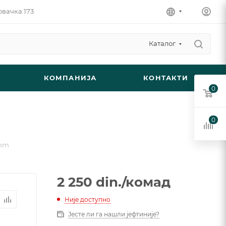
овачка 173
Каталог
КОМПАНИЈА
КОНТАКТИ
0
0
 mm
2 250
din.
/комад
Није доступно
Јесте ли га нашли јефтиније?