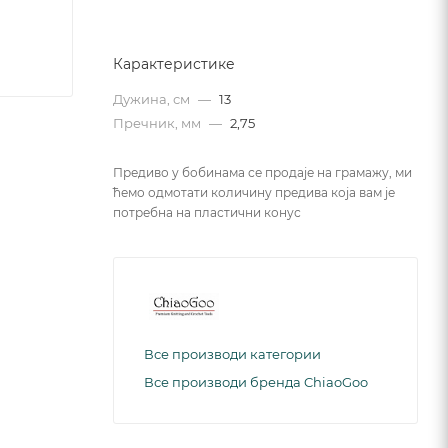
Карактеристике
Дужина, см
—
13
Пречник, мм
—
2,75
Предиво у бобинама се продаје на грамажу, ми
ћемо одмотати количину предива која вам је
потребна на пластични конус
Все производи категории
Все производи бренда ChiaoGoo