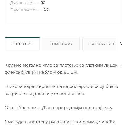
Дужина, см
—
80
Пречник, мм
—
2,5
ОПИСАНИЕ
КОМЕНТАРА
КАКО КУПИТИ
Кружне металне игле за плетење са глатким лицем и
флексибилним каблом од 80 цм.
Њихова карактеристична карактеристика су благо
закривљени делови у основи игала.
Овај облик омогућава природнији положај руку.
Смањује напетост у рукама и зглобовима, чинећи