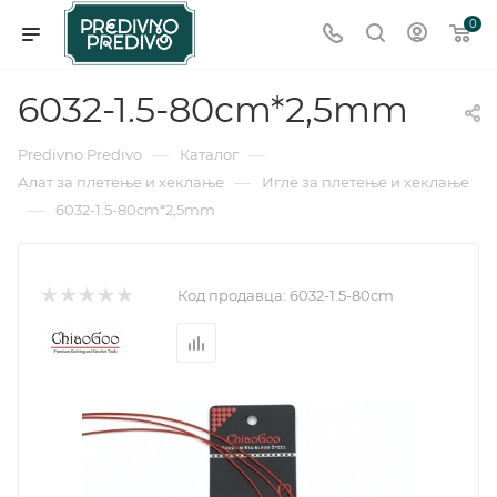
0
6032-1.5-80cm*2,5mm
—
—
Predivno Predivo
Каталог
—
Алат за плетење и хеклање
Игле за плетење и хеклање
—
6032-1.5-80cm*2,5mm
Код продавца:
6032-1.5-80cm