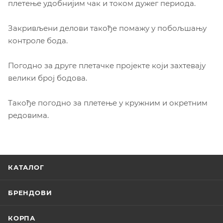
плетење удобнијим чак и током дужег периода.
Закривљени делови такође помажу у побољшању
контроле бода.
Погодно за друге плетачке пројекте који захтевају
велики број бодова.
Такође погодно за плетење у кружним и окретним
редовима.
КАТАЛОГ
БРЕНДОВИ
КОРПА