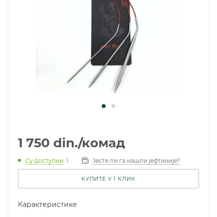
1 750
din.
/комад
Су доступни
: 1
Јесте ли га нашли јефтиније?
КУПИТЕ У 1 КЛИК
Карактеристике