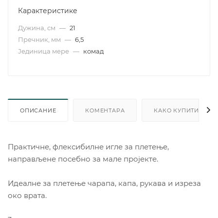
Карактеристике
Дужина, см
—
21
Пречник, мм
—
6,5
Јединица мере
—
комад
ОПИСАНИЕ
КОМЕНТАРА
КАКО КУПИТИ
Практичне, флексибилне игле за плетење,
направљене посебно за мале пројекте.
Идеалне за плетење чарапа, капа, рукава и изреза
око врата.