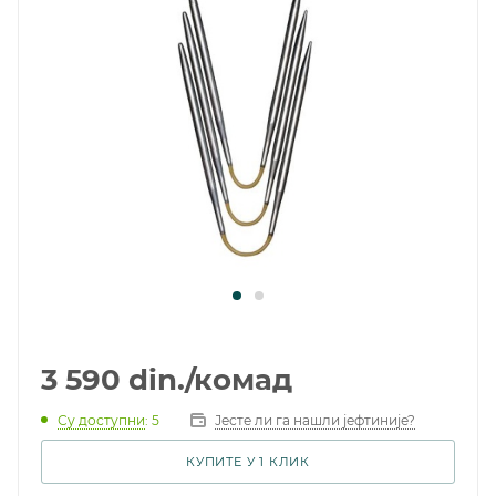
3 590
din.
/комад
Су доступни
: 5
Јесте ли га нашли јефтиније?
КУПИТЕ У 1 КЛИК