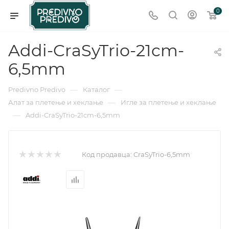
0
Addi-CraSyTrio-21cm-
6,5mm
—
—
Predivno Predivo
Каталог
—
Алат за плетење и хеклање
Игле за плетење и хеклање
—
Addi-CraSyTrio-21cm-6,5mm
Код продавца:
CraSyTrio-6,5mm