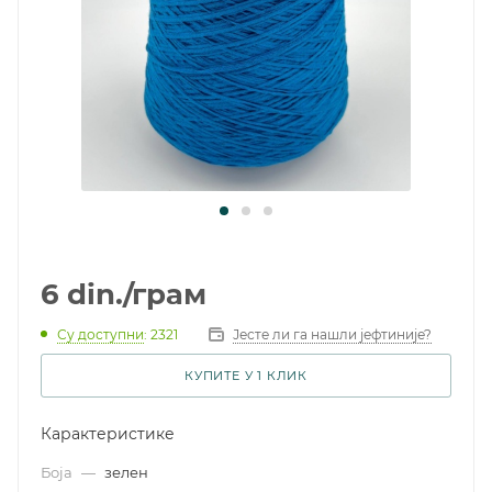
6
din.
/грам
Су доступни
: 2321
Јесте ли га нашли јефтиније?
КУПИТЕ У 1 КЛИК
Карактеристике
Боја
—
зелен