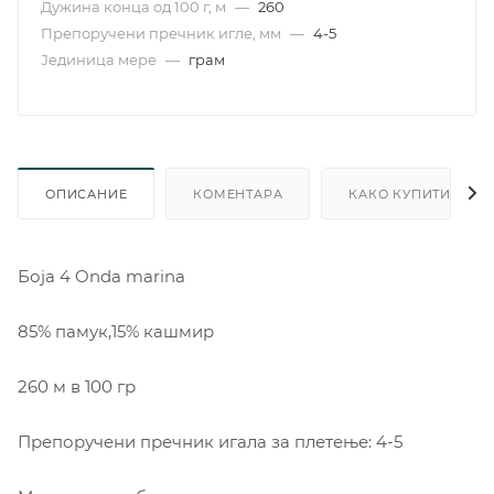
Дужина конца од 100 г, м
—
260
Препоручени пречник игле, мм
—
4-5
Јединица мере
—
грам
ОПИСАНИЕ
КОМЕНТАРА
КАКО КУПИТИ
Боја 4 Onda marina
85% памук,15% кашмир
260 м в 100 гр
Препоручени пречник игала за плетење: 4-5