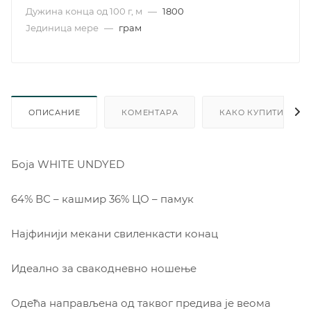
Дужина конца од 100 г, м
—
1800
Јединица мере
—
грам
ОПИСАНИЕ
КОМЕНТАРА
КАКО КУПИТИ
Боја WHITE UNDYED
64% ВС – кашмир 36% ЦО – памук
Најфинији мекани свиленкасти конац
Идеално за свакодневно ношење
Одећа направљена од таквог предива је веома