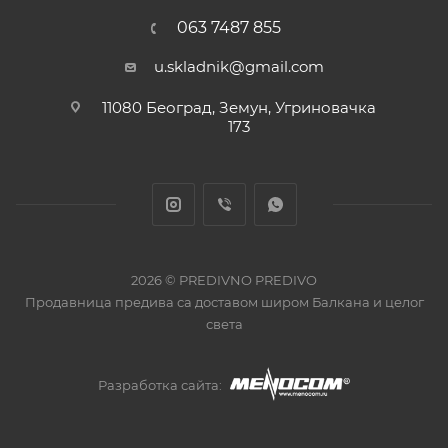
063 7487 855
u.skladnik@gmail.com
11080 Београд, Земун, Угриновачка
173
2026 © PREDIVNO PREDIVO
Продавница предива са доставом широм Балкана и целог
света
Разработка сайта: