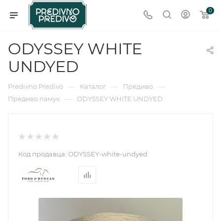
0
ODYSSEY WHITE
UNDYED
—
—
—
Predivno Predivo
Каталог
Предиво
—
Предиво памук
ODYSSEY WHITE UNDYED
Код продавца:
ODYSSEY-white-undyed