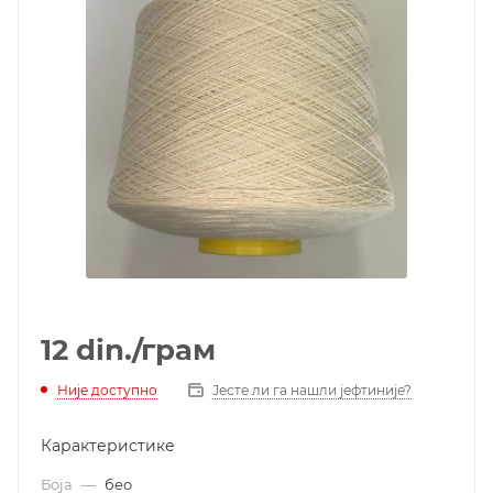
12
din.
/грам
Није доступно
Јесте ли га нашли јефтиније?
Карактеристике
Боја
—
бео