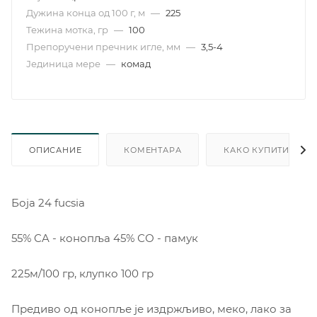
Дужина конца од 100 г, м
—
225
Тежина мотка, гр
—
100
Препоручени пречник игле, мм
—
3,5-4
Јединица мере
—
комад
ОПИСАНИЕ
КОМЕНТАРА
КАКО КУПИТИ
Боја 24 fucsia
55% CA - конопља 45% СО - памук
225м/100 гр, клупко 100 гр
Предиво од конопље је издржљиво, меко, лако за