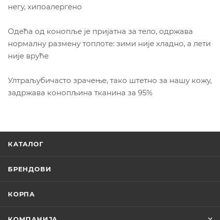
негу, хипоалергено
Одећа од конопље је пријатна за тело, одржава
нормалну размену топлоте: зими није хладно, а лети
није вруће
Ултраљубичасто зрачење, тако штетно за нашу кожу,
задржава конопљина тканина за 95%
КАТАЛОГ
БРЕНДОВИ
КОРПА
КОМПАНИЈА