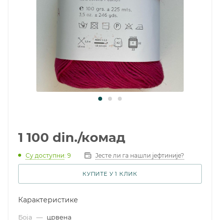
1 100
din.
/комад
Су доступни
: 9
Јесте ли га нашли јефтиније?
КУПИТЕ У 1 КЛИК
Карактеристике
Боја
—
црвена