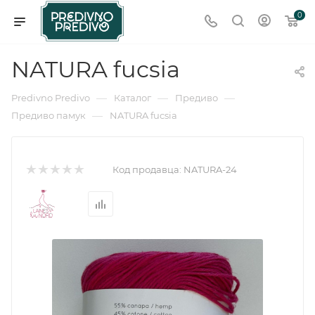
0
NATURA fucsia
—
—
—
Predivno Predivo
Каталог
Предиво
—
Предиво памук
NATURA fucsia
Код продавца:
NATURA-24