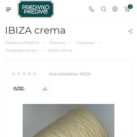
0
IBIZA crema
—
—
—
Predivno Predivo
Каталог
Предиво
—
Предиво памук
IBIZA crema
Код продавца:
IBIZA