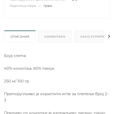
Јединица мере
—
грам
ОПИСАНИЕ
КОМЕНТАРА
КАКО КУПИТИ
Боjа crema
40% конопља, 60% памук
250 м/ 100 гр
Препоручљиво је користити игле за плетење број 2-
3
Предиво од конопље је издржљиво, лагано, сјајно,