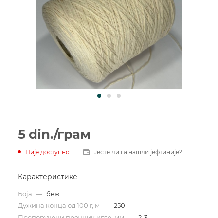
5
din.
/грам
Није доступно
Јесте ли га нашли јефтиније?
Карактеристике
Боја
—
беж
Дужина конца од 100 г, м
—
250
Препоручени пречник игле, мм
—
2-3