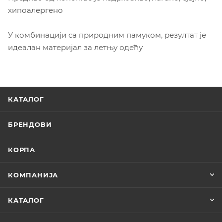
хипоалергено
У комбинацији са природним памуком, резултат је
идеалан материјал за летњу одећу
КАТАЛОГ
БРЕНДОВИ
КОРПА
КОМПАНИЈА
КАТАЛОГ