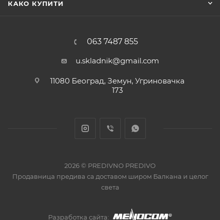
КАКО КУПИТИ
063 7487 855
u.skladnik@gmail.com
11080 Београд, Земун, Угриновачка
173
2026 © PREDIVNO PREDIVO
Продавница предива са доставом широм Балкана и целог
света
Разработка сайта: