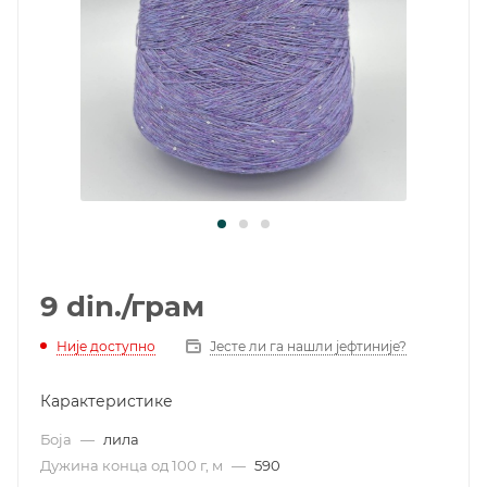
9
din.
/грам
Није доступно
Јесте ли га нашли јефтиније?
Карактеристике
Боја
—
лила
Дужина конца од 100 г, м
—
590