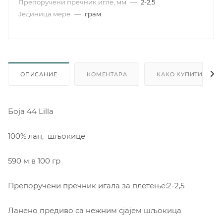
Препоручени пречник игле, мм
—
2-2,5
Јединица мере
—
грам
ОПИСАНИЕ
КОМЕНТАРА
КАКО КУПИТИ
Боја 44 Lilla
100% лан, шљокице
590 м в 100 гр
Препоручени пречник игала за плетење:2-2,5
Ланено предиво са нежним сјајем шљокица