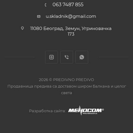
063 7487 855
u.skladnik@gmail.com
11080 Београд, Земун, Угриновачка
173
2026 © PREDIVNO PREDIVO
Продавница предива са доставом широм Балкана и целог
света
Разработка сайта: