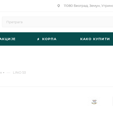
11080 Београд, Земун, Угрин
АКЦИЈЕ
КОРПА
КАКО КУПИТИ
—
н
LINO 53