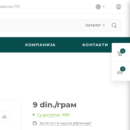
овачка 173
Каталог
КОМПАНИЈА
КОНТАКТИ
0
0
9
din.
/грам
Су доступни
: 1085
Јесте ли га нашли јефтиније?