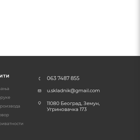
ИТИ
063 7487 855
ћања
u.skladnik@gmail.com
оруке
11080 Београд, Земун,
производа
Угриновачка 173
овор
риватности