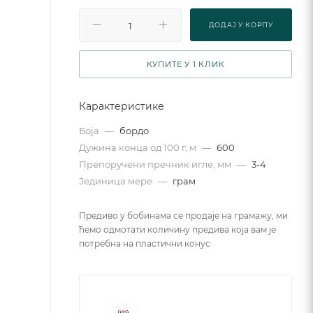
ДОДАJ У КОРПУ
КУПИТЕ У 1 КЛИК
Карактеристике
Боја
—
бордо
Дужина конца од 100 г, м
—
600
Препоручени пречник игле, мм
—
3-4
Јединица мере
—
грам
Предиво у бобинама се продаје на грамажу, ми
ћемо одмотати количину предива која вам је
потребна на пластични конус