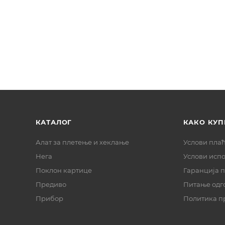
КАТАЛОГ
КАКО КУП
Алат за плетење и хеклање
Услови пла
Нега
Услови исп
Поклон картице
Гаранција 
Предиво
Питање одг
Прибор
Политика п