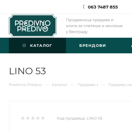
063 7487 855
Продавница предива и
алата за плетење и хеклање
у Београду
КАТАЛОГ
БРЕНДОВИ
LINO 53
—
—
—
Predivno Predivo
Каталог
Предиво
Предиво ла
Код продавца:
LINO-53