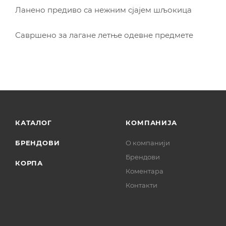
Ланено предиво са нежним сјајем шљокица
Савршено за лагане летње одевне предмете
КАТАЛОГ
КОМПАНИЈА
БРЕНДОВИ
О компанији
Брендови
КОРПА
Коментара
Контакти