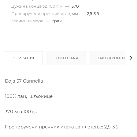
Дужина конца од 100 г, м
—
370
Препоручени пречник игле, мм
—
2,5-3,5
Јединица мере
—
грам
ОПИСАНИЕ
КОМЕНТАРА
КАКО КУПИТИ
Боја 57 Cannella
100% лан, шљокице
370 м в 100 гр
Препоручени пречник игала за плетење: 2,5-3,5