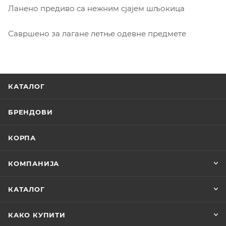
Ланено предиво са нежним сјајем шљокица
Савршено за лагане летње одевне предмете
КАТАЛОГ
БРЕНДОВИ
КОРПА
КОМПАНИЈА
КАТАЛОГ
КАКО КУПИТИ