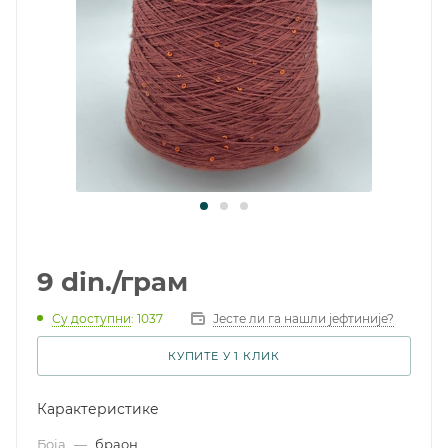
9
din.
/грам
Су доступни
: 1037
Јесте ли га нашли јефтиније?
КУПИТЕ У 1 КЛИК
Карактеристике
Боја
—
браон