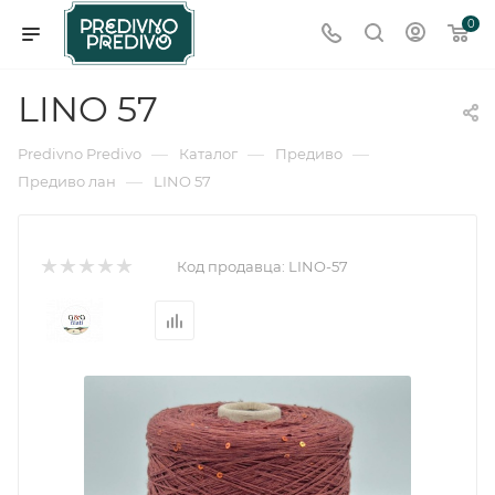
0
LINO 57
—
—
—
Predivno Predivo
Каталог
Предиво
—
Предиво лан
LINO 57
Код продавца:
LINO-57