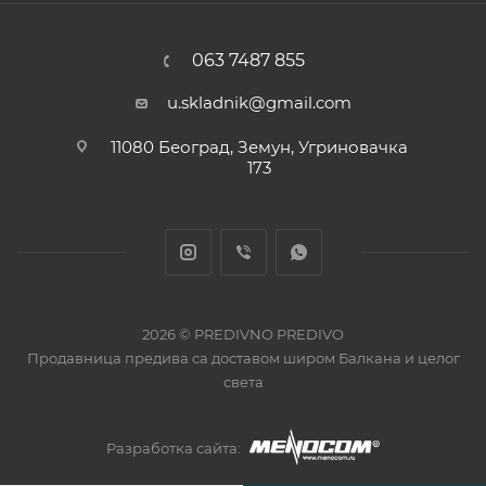
063 7487 855
u.skladnik@gmail.com
11080 Београд, Земун, Угриновачка
173
2026 © PREDIVNO PREDIVO
Продавница предива са доставом широм Балкана и целог
света
Разработка сайта: