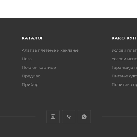
КАТАЛОГ
КАКО КУП
Алат за плетење и хеклање
Услови пла
Нега
Услови исп
Поклон картице
Гаранција 
Предиво
Питање одг
Прибор
Политика п