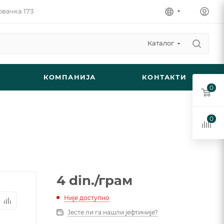
овачка 173
Каталог
КОМПАНИЈА
КОНТАКТИ
0
0
4
din.
/грам
Није доступно
Јесте ли га нашли јефтиније?