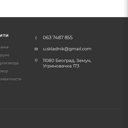
ИТИ
063 7487 855
ћања
u.skladnik@gmail.com
оруке
11080 Београд, Земун,
производа
Угриновачка 173
овор
риватности