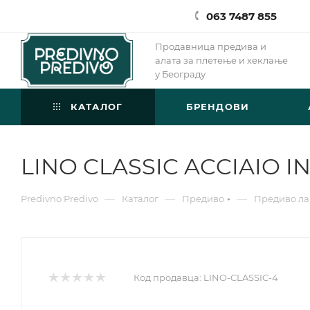
063 7487 855
Продавница предива и
алата за плетење и хеклање
у Београду
КАТАЛОГ
БРЕНДОВИ
LINO CLASSIC ACCIAIO I
—
—
—
Predivno Predivo
Каталог
Предиво
Предиво ла
Код продавца:
LINO-CLASSIC-4