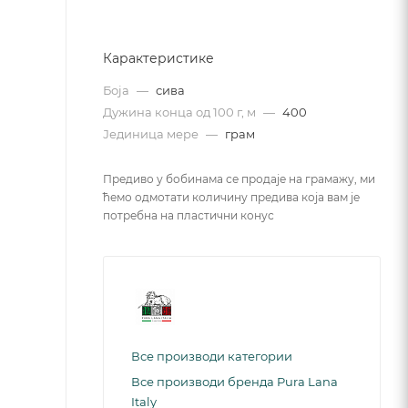
Карактеристике
Боја
—
сива
Дужина конца од 100 г, м
—
400
Јединица мере
—
грам
Предиво у бобинама се продаје на грамажу, ми
ћемо одмотати количину предива која вам је
потребна на пластични конус
Все производи категории
Все производи бренда Pura Lana
Italy