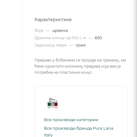
Карактеристике
Боја
—
црвена
Дужина конца од 100 г, м
—
650
Јединица мере
—
грам
Предиво у бобинама се продаје на грамажу, ми
ћемо одмотати количину предива која вам је
потребна на пластични конус
Все производи категории
Все производи бренда Pura Lana
Italy