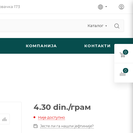
овачка 173
Каталог
КОМПАНИЈА
КОНТАКТИ
0
0
4.30
din.
/грам
Није доступно
Јесте ли га нашли јефтиније?