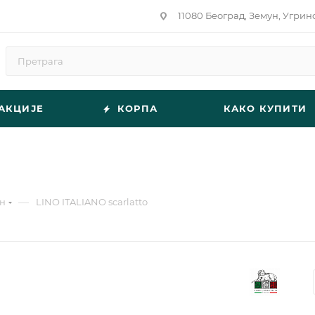
11080 Београд, Земун, Угрин
АКЦИЈЕ
КОРПА
КАКО КУПИТИ
—
н
LINO ITALIANO scarlatto