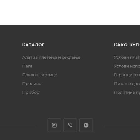
КАТАЛОГ
КАКО КУП
Алат за плетење и хеклање
Услови пла
Нега
Услови исп
Поклон картице
Гаранција 
Предиво
Питање одг
Прибор
Политика п