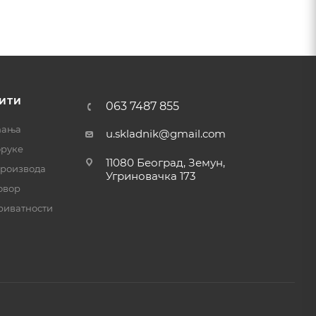
ИТИ
063 7487 855
ћања
u.skladnik@gmail.com
оруке
11080 Београд, Земун,
производа
Угриновачка 173
овор
риватности