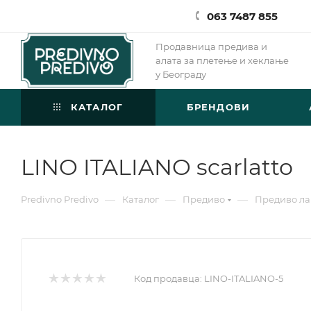
063 7487 855
Продавница предива и
алата за плетење и хеклање
у Београду
КАТАЛОГ
БРЕНДОВИ
LINO ITALIANO scarlatto
—
—
—
Predivno Predivo
Каталог
Предиво
Предиво ла
Код продавца:
LINO-ITALIANO-5