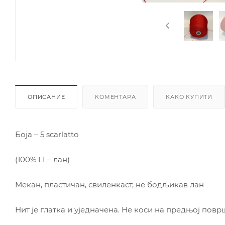
ОПИСАНИЕ
КОМЕНТАРА
КАКО КУПИТИ
Боја – 5 scarlatto
(100% LI – лан)
Мекан, пластичан, свиленкаст, не бодљикав лан
Нит је глатка и уједначена. Не коси на предњој повр