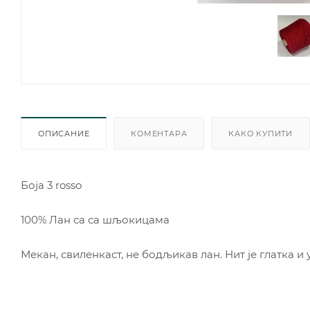
ОПИСАНИЕ
КОМЕНТАРА
КАКО КУПИТИ
Боja 3 rosso
100% Лан са са шљокицама
Мекан, свиленкаст, не бодљикав лан. Нит је глатка и