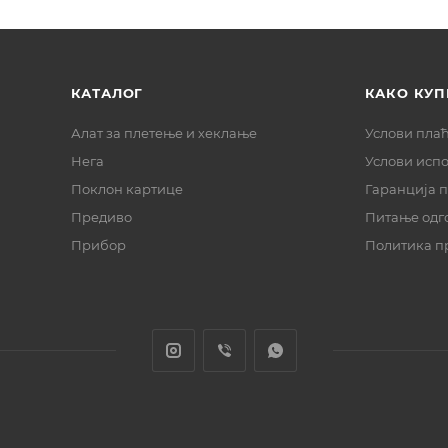
КАТАЛОГ
КАКО КУП
Алат за плетење и хеклање
Услови пла
Нега
Услови исп
Поклон картице
Гаранција 
Предиво
Питање одг
Прибор
Политика п