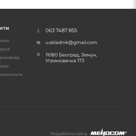
ИТИ
063 7487 855
ћања
u.skladnik@gmail.com
оруке
11080 Београд, Земун,
производа
Угриновачка 173
овор
риватности
Разработка сайта: