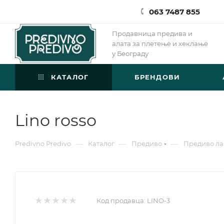
063 7487 855
Продавница предива и
алата за плетење и хеклање
у Београду
КАТАЛОГ
БРЕНДОВИ
Lino rosso
—
—
—
Predivno Predivo
Каталог
Предиво
Предиво ла
Код продавца:
LINO-3