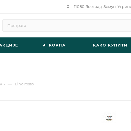
11080 Београд, Земун, Угрин
АКЦИЈЕ
КОРПА
КАКО КУПИТИ
—
н
Lino rosso