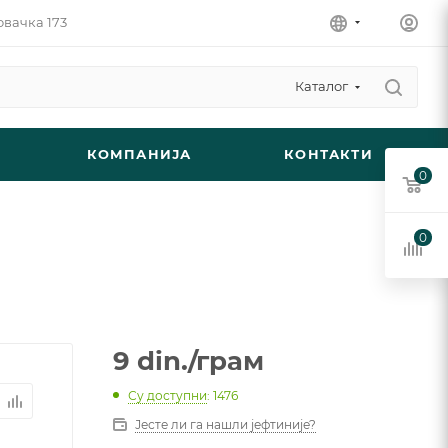
овачка 173
Каталог
КОМПАНИЈА
КОНТАКТИ
0
0
9
din.
/грам
Су доступни
: 1476
Јесте ли га нашли јефтиније?