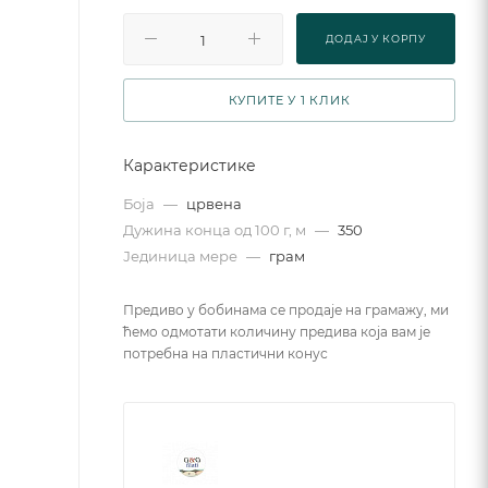
ДОДАJ У КОРПУ
КУПИТЕ У 1 КЛИК
Карактеристике
Боја
—
црвена
Дужина конца од 100 г, м
—
350
Јединица мере
—
грам
Предиво у бобинама се продаје на грамажу, ми
ћемо одмотати количину предива која вам је
потребна на пластични конус