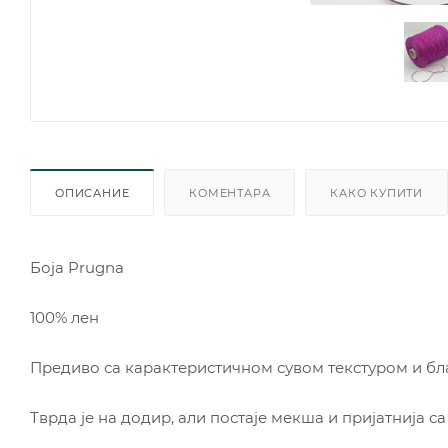
ОПИСАНИЕ
КОМЕНТАРА
КАКО КУПИТИ
Боја Prugna
100% лен
Предиво са карактеристичном сувом текстуром и бла
Тврда је на додир, али постаје мекша и пријатнија 