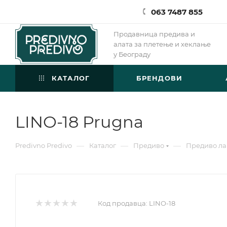
063 7487 855
Продавница предива и
алата за плетење и хеклање
у Београду
КАТАЛОГ
БРЕНДОВИ
LINO-18 Prugna
—
—
—
Predivno Predivo
Каталог
Предиво
Предиво ла
Код продавца:
LINO-18