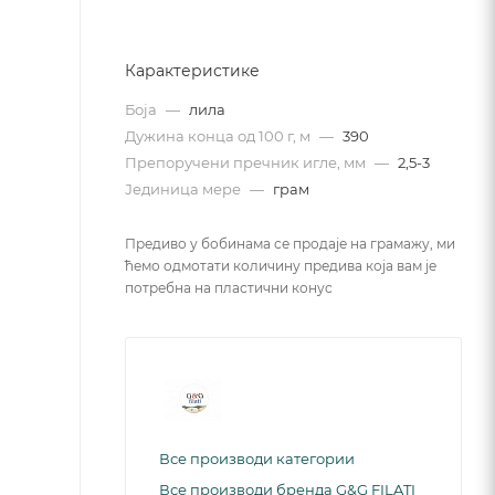
Карактеристике
Боја
—
лила
Дужина конца од 100 г, м
—
390
Препоручени пречник игле, мм
—
2,5-3
Јединица мере
—
грам
Предиво у бобинама се продаје на грамажу, ми
ћемо одмотати количину предива која вам је
потребна на пластични конус
Все производи категории
Все производи бренда G&G FILATI