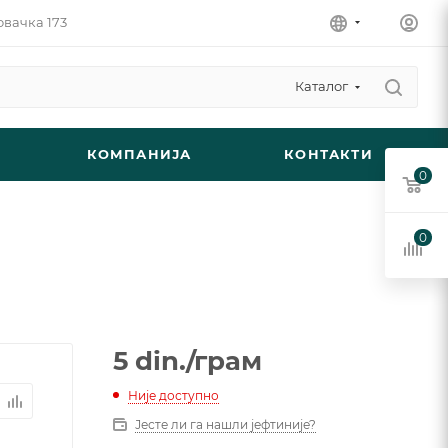
овачка 173
Каталог
КОМПАНИЈА
КОНТАКТИ
0
0
5
din.
/грам
Није доступно
Јесте ли га нашли јефтиније?