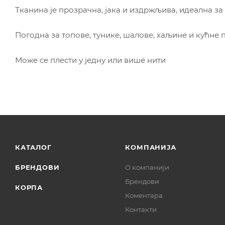
Тканина је прозрачна, јака и издржљива, идеална за
Погодна за топове, тунике, шалове, хаљине и кућне
Може се плести у једну или више нити
КАТАЛОГ
КОМПАНИЈА
БРЕНДОВИ
О компанији
Брендови
КОРПА
Коментара
Контакти