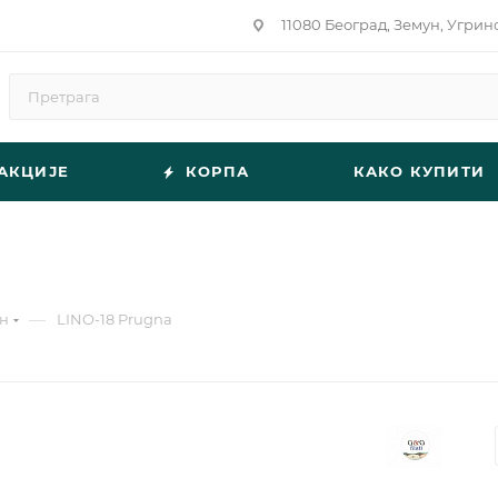
11080 Београд, Земун, Угрин
АКЦИЈЕ
КОРПА
КАКО КУПИТИ
—
н
LINO-18 Prugna