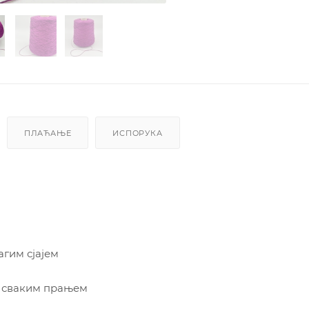
ПЛАЋАЊЕ
ИСПОРУКА
гим сјајем
са сваким прањем