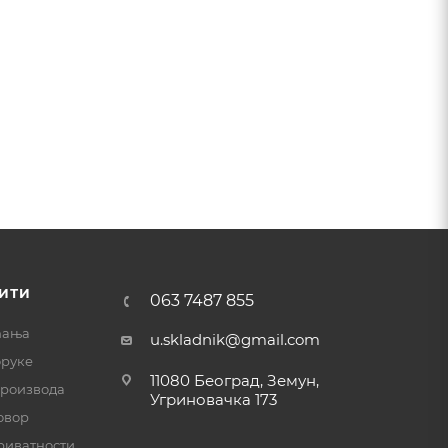
ИТИ
063 7487 855
ћања
u.skladnik@gmail.com
оруке
11080 Београд, Земун,
производа
Угриновачка 173
овор
риватности