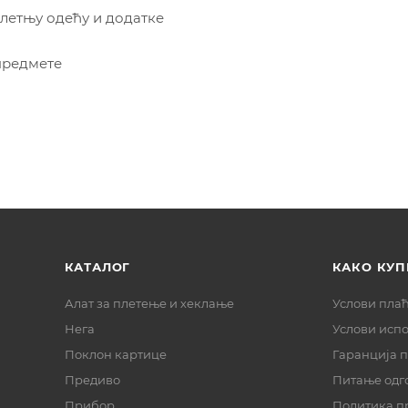
 летњу одећу и додатке
 предмете
КАТАЛОГ
КАКО КУП
Алат за плетење и хеклање
Услови пла
Нега
Услови исп
Поклон картице
Гаранција 
Предиво
Питање одг
Прибор
Политика п